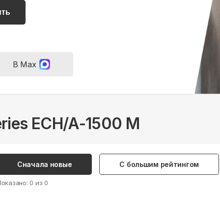
ить
В Max
series ECH/A-1500 M
Сначала новые
С большим рейтингом
Показано:
0
из
0