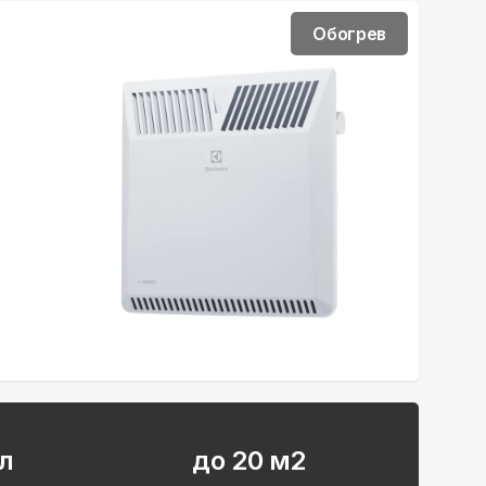
Обогрев
л
до 20 м2