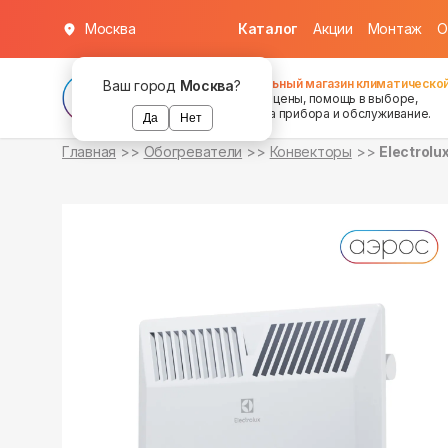
Москва
Каталог
Акции
Монтаж
О
уточняйте
уточняйте
о наличии
о наличии
Федеральный магазин климатической
Ваш город
Москва
?
хорошие цены, помощь в выборе,
установка прибора и обслуживание.
Да
Нет
Главная
Обогреватели
Конвекторы
Electrolu