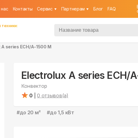
 нас
Контакты
Cервис
Партнерам
Блог
FAQ
 техники:
x A series ECH/A-1500 M
Electrolux A series ECH/
Конвектор
0
|
0
отзывов(а)
#
до 20 м²
#
до 1,5 кВт