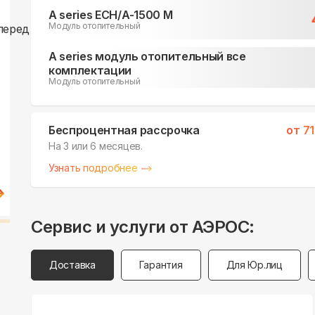
A series ECH/A-1500 M
Модуль отопительный
A series модуль отопительный все
комплектации
Модуль отопительный
Беспроцентная рассрочка
от
71
На 3 или 6 месяцев.
Узнать подробнее
Сервис и услуги от АЭРОС:
Доставка
Гарантия
Для Юр.лиц