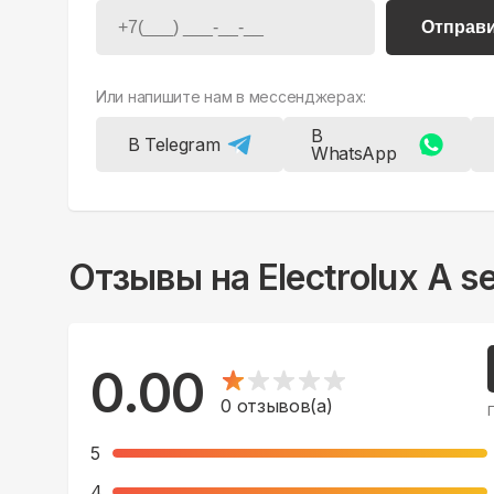
Отправ
Или напишите нам в мессенджерах:
В
В Telegram
WhatsApp
Отзывы на
Electrolux A 
0.00
0
отзывов(а)
5
4