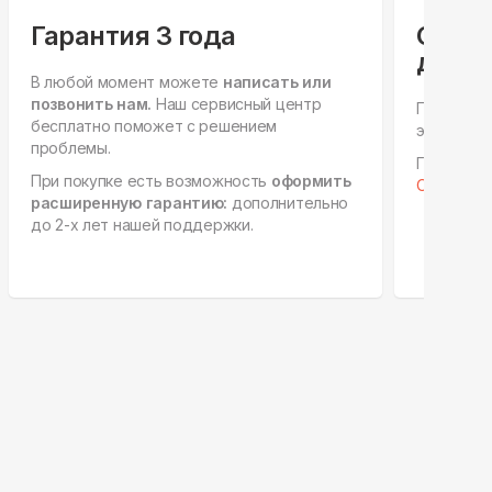
Гарантия 3 года
Спец
для ю
В любой момент можете
написать или
позвонить нам.
Наш сервисный центр
Персонал
бесплатно поможет с решением
этапах, е
проблемы.
Готовы к 
При покупке есть возможность
оформить
Отправить
расширенную гарантию:
дополнительно
до 2-х лет нашей поддержки.