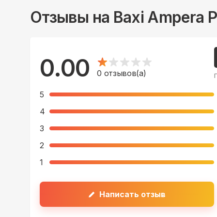
Отзывы на
Baxi Ampera P
0.00
0
отзывов(а)
5
4
3
2
1
Написать отзыв