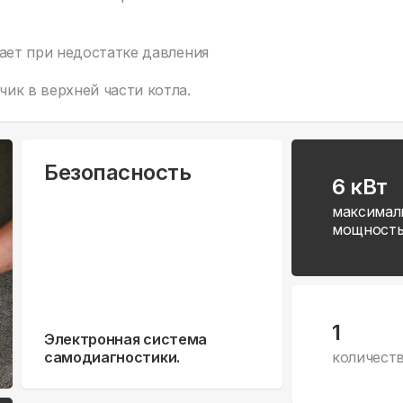
ает при недостатке давления
ик в верхней части котла.
Безопасность
6 кВт
максимал
мощност
1
Электронная система
самодиагностики.
количест