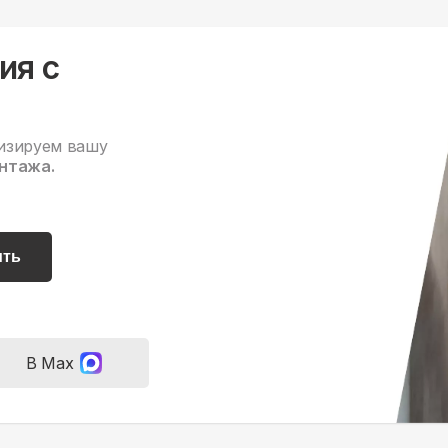
ия с
изируем вашу
нтажа.
ить
В Max