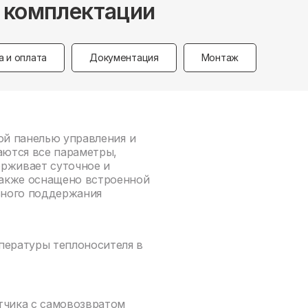
е комплектации
а и оплата
Документация
Монтаж
ой панелью управления и
ются все параметры,
ерживает суточное и
также оснащено встроенной
ьного поддержания
пературы теплоносителя в
тчика с самовозвратом