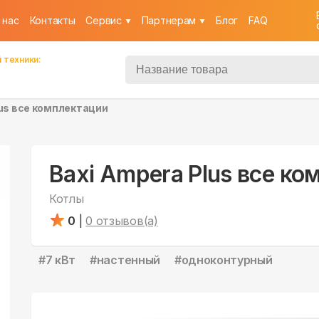
 нас
Контакты
Cервис
Партнерам
Блог
FAQ
 техники:
lus все комплектации
Baxi Ampera Plus все к
Котлы
0
|
0
отзывов(а)
#
7 кВт
#
настенный
#
одноконтурный