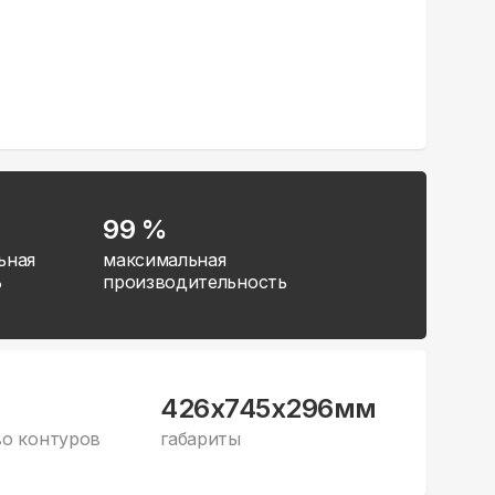
99 %
ьная
максимальная
ь
производительность
426x745x296мм
во контуров
габариты