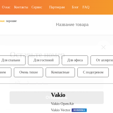
О нас
Контакты
Cервис
Партнерам
Блог
FAQ
ики:
хорошие
Baxi Ampera Plus 12
Котлы
0
|
0
отзывов(а)
#
12 кВт
#
настенный
#
одноконтурный