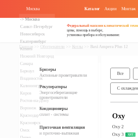
Москва
Каталог
Акции
Монтаж
уточняйте о
уточняйте о
наличии
наличии
Федеральный магазин климатической техн
цены, помощь в выборе,
установка прибора и обслуживание.
Главная
Обогреватели
Котлы
Baxi Ampera Plus 12