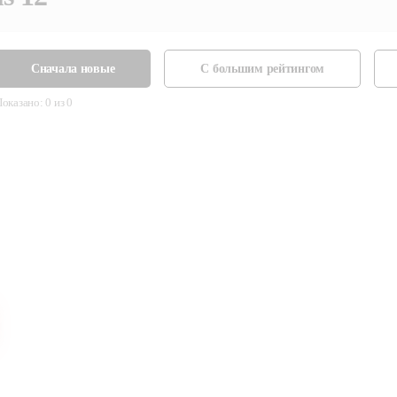
Сначала новые
С большим рейтингом
Показано:
0
из
0