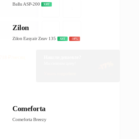
i
 718
₽/месяц
Нашли дешевле?
Мы снизим цену!
Узнать подробнее