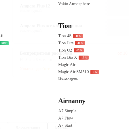
Ampera Plus 12
одноконтурный
Ampera Plus все комплектации
одноконтурный
Беспроцентная рассрочка
от
10
На 3 или 6 месяцев.
Узнать подробнее
а
Документация
Монтаж