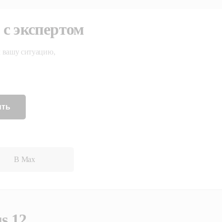
 с экспертом
 вашу ситуацию,
ить
В Max
s 12