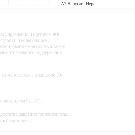
лью управления и крупным ЖК-
астройки и коды ошибок.
раммирование мощности, а также
для оптимального поддержания
теплоносителя в диапазоне 30-
амовозвратом 92±3°С,
едостатке давления теплоносителя,
ней части котла.