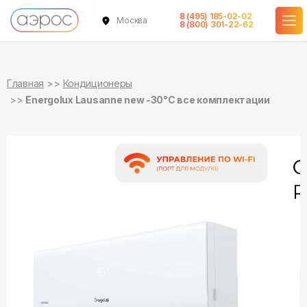
8 (495) 185-02-02
Москва
в наличии
в наличии
в наличии
в наличии
в наличии
8 (800) 301-22-62
Главная
Кондиционеры
Energolux Lausanne new -30°С все комплектации