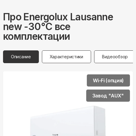
Про
Energolux
Lausanne
new -30°С все
комплектации
Описание
Характеристики
Видеообзор
Wi-Fi (опция)
Завод "AUX"