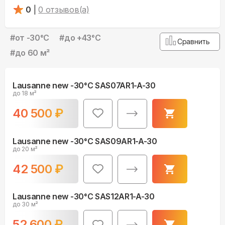
0
|
0
отзывов(а)
#
от -30°С
#
до +43°С
Сравнить
#
до 60 м²
Lausanne new -30°С SAS07AR1-A-30
до 18 м²
40 500
₽
Lausanne new -30°С SAS09AR1-A-30
до 20 м²
42 500
₽
Lausanne new -30°С SAS12AR1-A-30
до 30 м²
52 600
₽