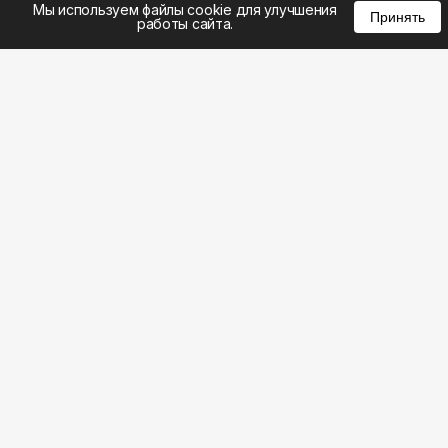
Мы используем файлы cookie для улучшения
Принять
работы сайта.
8 (495) 185-02-02
8 (800) 301-22-62
WhatsApp: 8 (999) 833-22-62
info@aeros.su
Политика конфиденциальности
1-й Волоколамский проезд, 10с16 метро
Панфиловская
Честные обзоры на климатическую технику:
Наш ВК видео