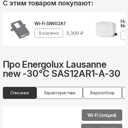
С этим товаром покупают:
На
Wi-Fi SIW02A1
Neb
3,300
₽
В корзину
В
Про
Energolux
Lausanne
new -30°С SAS12AR1-A-30
Описание
Характеристики
Видеообзор
Wi-Fi (опция)