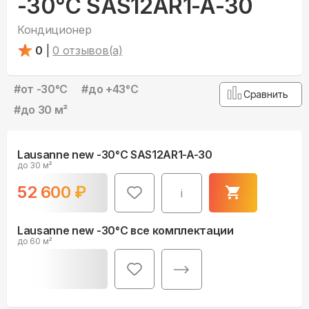
-30°С SAS12AR1-A-30
Кондиционер
0
|
0
отзывов(а)
#
от -30°С
#
до +43°С
Сравнить
#
до 30 м²
Lausanne new -30°С SAS12AR1-A-30
до 30 м²
52 600
₽
i
Lausanne new -30°С все комплектации
до 60 м²