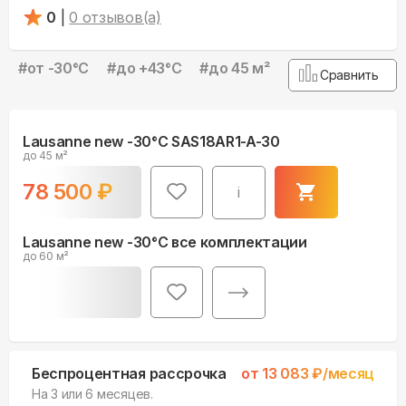
0
|
0
отзывов(а)
#
от -30°С
#
до +43°С
#
до 45 м²
Сравнить
Lausanne new -30°С SAS18AR1-A-30
до 45 м²
78 500
₽
i
Lausanne new -30°С все комплектации
до 60 м²
Беспроцентная рассрочка
от
13 083
₽/месяц
На 3 или 6 месяцев.