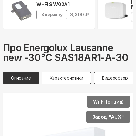
Н
Wi-Fi SIW02A1
Ne
3,300
₽
В корзину
Про
Energolux
Lausanne
new -30°С SAS18AR1-A-30
Описание
Характеристики
Видеообзор
Wi-Fi (опция)
Завод "AUX"