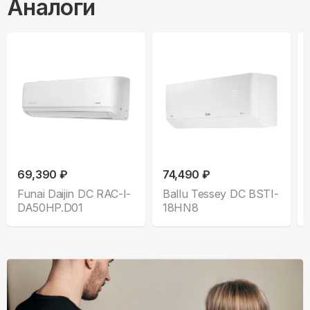
Аналоги
69,390 ₽
74,490 ₽
Funai Daijin DC RAC-I-
Ballu Tessey DC BSTI-
DA50HP.D01
18HN8