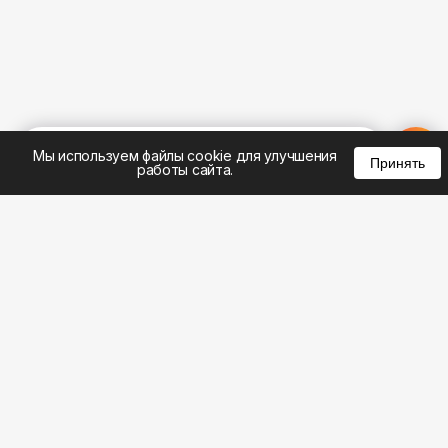
%
0
0
0
Мы используем файлы cookie для улучшения
Принять
работы сайта.
8 (495) 185-02-02
8 (800) 301-22-62
WhatsApp: 8 (999) 833-22-62
info@aeros.su
Политика конфиденциальности