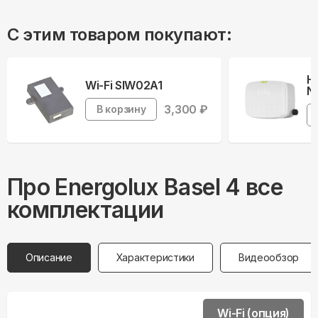
С этим товаром покупают:
Н
Wi-Fi SIW02A1
Ne
3,300
₽
В корзину
Про
Energolux
Basel 4 все
комплектации
Описание
Характеристики
Видеообзор
Wi-Fi (опция)