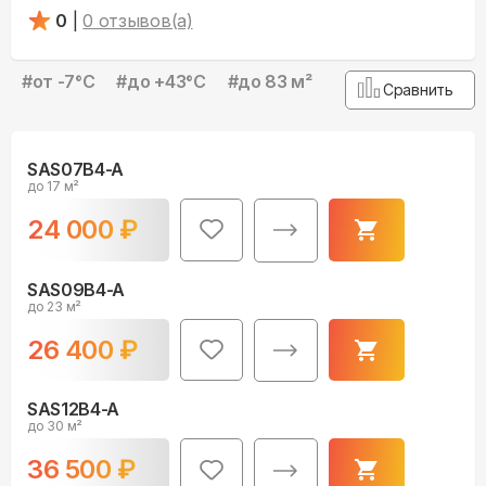
0
|
0
отзывов(а)
#
от -7°С
#
до +43°С
#
до 83 м²
Сравнить
SAS07B4-A
до 17 м²
24 000
₽
SAS09B4-A
до 23 м²
26 400
₽
SAS12B4-A
до 30 м²
36 500
₽