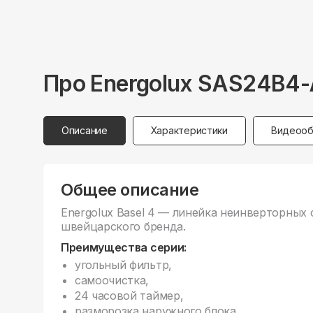
Про
Energolux
SAS24B4-
Описание
Характеристики
Видеооб
Общее описание
Energolux Basel 4 — линейка неинверторных 
швейцарского бренда.
Преимущества серии:
угольный фильтр,
самоочистка,
24 часовой таймер,
разморозка наружного блока.