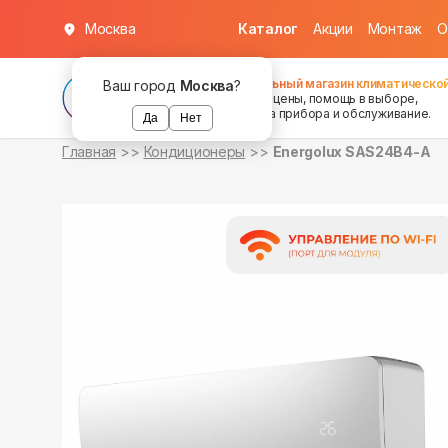
Москва
Каталог
Акции
Монтаж
О
в наличии
в наличии
Федеральный магазин климатической
Ваш город
Москва
?
хорошие цены, помощь в выборе,
установка прибора и обслуживание.
Да
Нет
Главная
Кондиционеры
Energolux SAS24B4-A