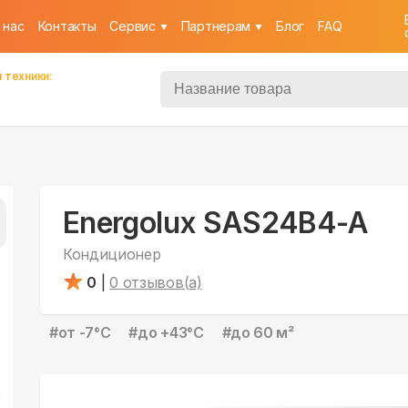
 нас
Контакты
Cервис
Партнерам
Блог
FAQ
 техники:
Energolux SAS24B4-A
Кондиционер
0
|
0
отзывов(а)
#
от -7°С
#
до +43°С
#
до 60 м²