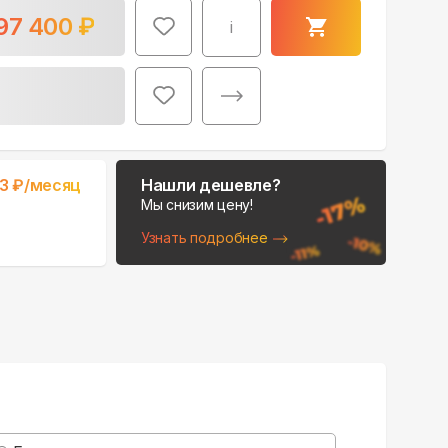
97 400
₽
i
Поможем выбрать
33
₽/месяц
Нашли дешевле?
место для монтажа:
Мы снизим цену!
В Telegram
Узнать подробнее
В WhatsApp