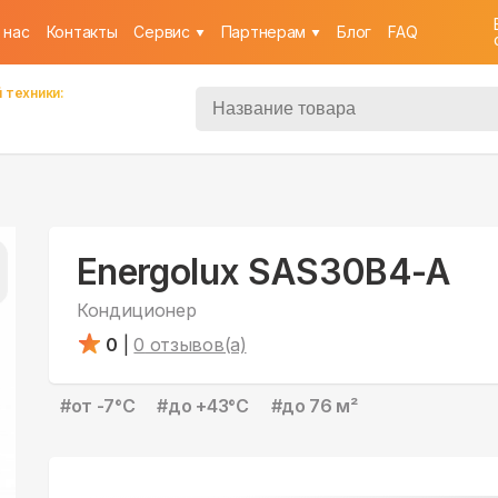
 нас
Контакты
Cервис
Партнерам
Блог
FAQ
 техники:
Energolux SAS30B4-A
Кондиционер
0
|
0
отзывов(а)
#
от -7°С
#
до +43°С
#
до 76 м²