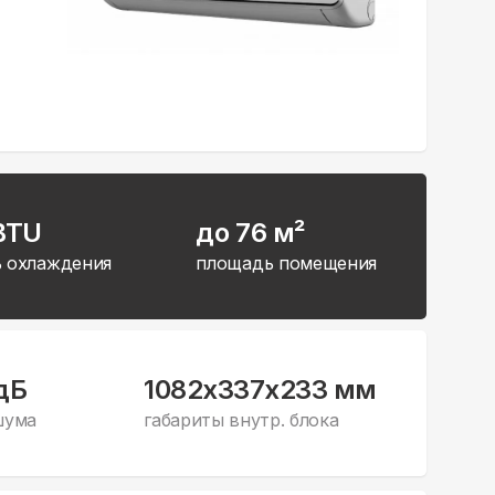
BTU
до 76 м²
 охлаждения
площадь помещения
дБ
1082x337x233 мм
шума
габариты внутр. блока