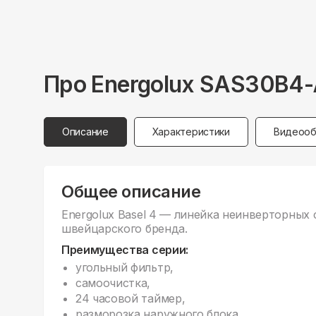
Про
Energolux
SAS30B4-
Описание
Характеристики
Видеооб
Общее описание
Energolux Basel 4 — линейка неинверторных 
швейцарского бренда.
Преимущества серии:
угольный фильтр,
самоочистка,
24 часовой таймер,
разморозка наружного блока.