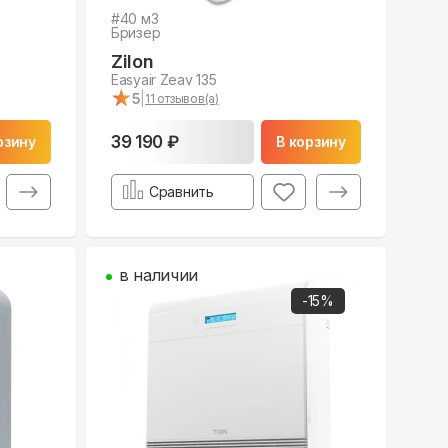
#
40
м3
Бризер
Zilon
Easyair Zeav 135
★
★
5
|
11
отзывов(а)
39 190 ₽
рзину
В корзину
Сравнить
в наличии
-
15
%