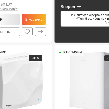
 80 LUX
Вперед
23
отзывов(а)
Чек-лист от эксперта в вен
“Топ-5 ошибок при 
 ₽
В корзину
бр
авнить
чии
в наличии
-
10
%
-