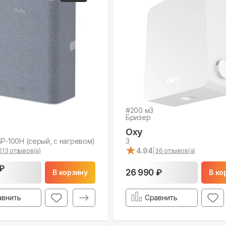
#
200
м3
Бризер
Oxy
SP-100H (серый, с нагревом)
3
★
★
4.94
|
213
отзывов(а)
36
отзывов(а)
₽
26 990 ₽
В корзину
В ко
авнить
Сравнить