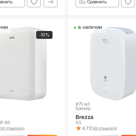
авнить
Сравнить
чии
в наличии
-
10
%
#
75
м3
Бризер
Brezza
SP-80
XS
★
★
4.72
|
190
отзывов(а)
88
отзывов(а)