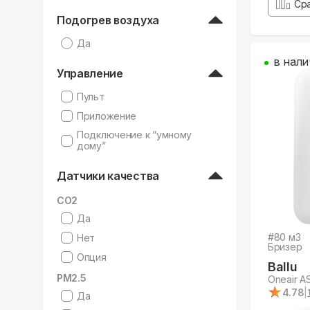
Ср
Подогрев воздуха
Да
в нали
Управление
Пульт
Приложение
Подключение к “умному
дому”
Датчики качества
CO2
Да
#
80
м3
Нет
Бризер
Опция
Ballu
PM2.5
Oneair A
★
★
4.78
|
Да