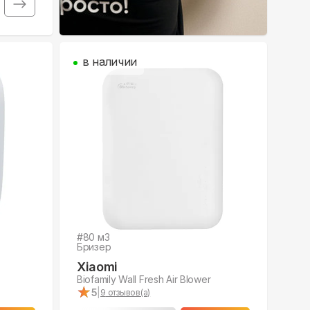
в наличии
#
80
м3
Бризер
Xiaomi
Biofamily Wall Fresh Air Blower
★
★
5
|
9
отзывов(а)