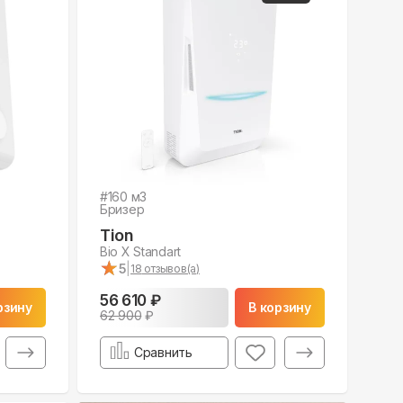
#
160
м3
Бризер
Tion
Bio X Standart
★
★
5
|
18
отзывов(а)
56 610 ₽
рзину
В корзину
62 900
₽
Сравнить