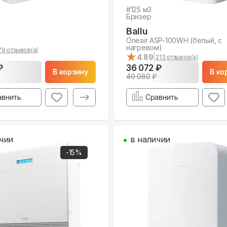
#
125
м3
Бризер
Ballu
Oneair ASP-100WH (белый, с
нагревом)
79
отзывов(а)
★
★
4.89
|
213
отзывов(а)
₽
36 072 ₽
В корзину
В ко
40 080
₽
авнить
Сравнить
чии
в наличии
-
15
%