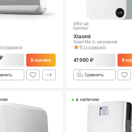
#
160
м3
Бризер
Xiaomi
Smart Me (с нагревом)
★
★
5
|
54
отзывов(а)
13
отзывов(а)
 ₽
41 990 ₽
В корзину
В ко
авнить
Сравнить
чии
в наличии