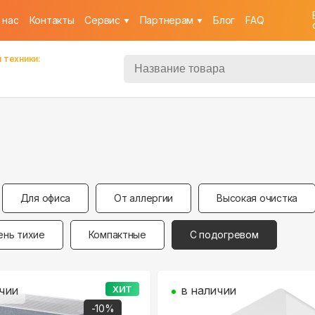
 нас
Контакты
Cервис
Партнерам
Блог
FAQ
 техники:
Для офиса
От аллергии
Высокая очистка
ень тихие
Компактные
С подогревом
чии
ХИТ
в наличии
-
10
%