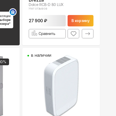
Dolce RCB-D 80 LUX
Нет отзывов
тиляции
выборе
27 900 ₽
В корзину
изера”
Сравнить
в наличии
10
%