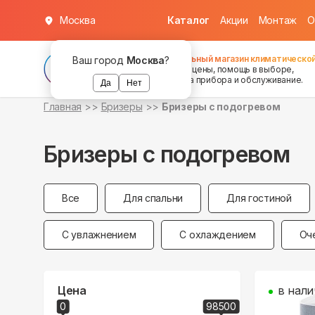
Москва
Каталог
Акции
Монтаж
О
Федеральный магазин климатической
Ваш город
Москва
?
хорошие цены, помощь в выборе,
установка прибора и обслуживание.
Да
Нет
Главная
Бризеры
Бризеры с подогревом
Бризеры с подогревом
Все
Для спальни
Для гостиной
С увлажнением
С охлаждением
Оч
Цена
в нали
0
98500