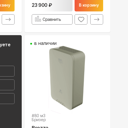
23 900 ₽
рзину
В корзину
Сравнить
в наличии
руете
#
80
м3
Бризер
Brezza