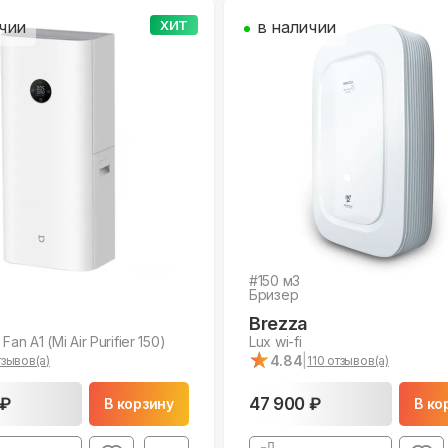
чии
ХИТ
в наличии
#
150
м3
Бризер
Brezza
Fan A1 (Mi Air Purifier 150)
Lux wi-fi
★
★
4.84
|
зывов(а)
110
отзывов(а)
 ₽
47 900 ₽
В корзину
В ко