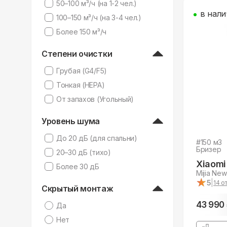
50–100 м³/ч (на 1-2 чел.)
в нали
100–150 м³/ч (на 3-4 чел.)
Более 150 м³/ч
Степени очистки
Грубая (G4/F5)
Тонкая (HEPA)
От запахов (Угольный)
Уровень шума
До 20 дБ (для спальни)
#
150
м3
Бризер
20–30 дБ (тихо)
Xiaomi
Более 30 дБ
Mijia New 
★
★
5
|
14
от
Скрытый монтаж
43 990
Да
Нет