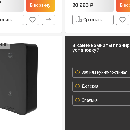
₽
20 990 ₽
В корзину
В ко
авнить
Сравнить
чии
В какие комнаты плани
установку?
Зал или кухня-гостиная
Детская
Спальня