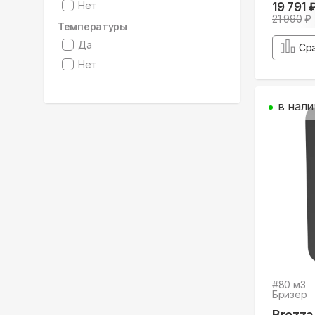
Нет
19 791 
21 990
₽
Температуры
Да
Ср
Нет
в нали
#
80
м3
Бризер
Brezza