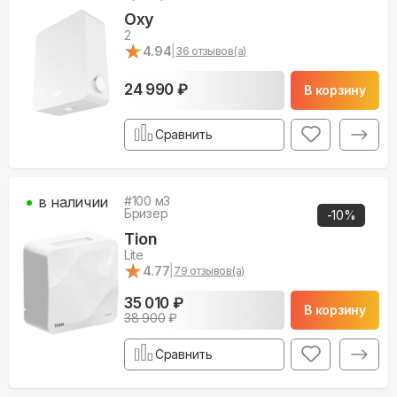
Oxy
2
★
★
4.94
|
36
отзывов(а)
24 990 ₽
В корзину
Сравнить
в наличии
#
100
м3
Бризер
-
10
%
Tion
Lite
★
★
4.77
|
79
отзывов(а)
35 010 ₽
В корзину
38 900
₽
Сравнить