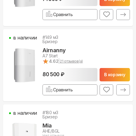
Сравнить
в наличии
#
149
м3
Бризер
Airnanny
A7 Start
★
★
4.62
|
21
отзывов(а)
80 500 ₽
В корзину
Сравнить
в наличии
#
180
м3
Бризер
Mia
AHE/BGL
Нет отзывов