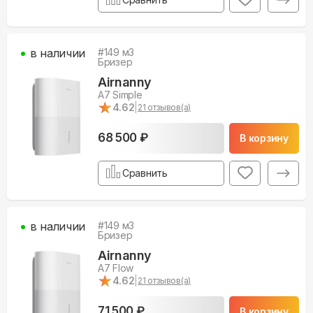
в наличии
#
149
м3
Бризер
Airnanny
A7 Simple
★
★
4.62
|
21
отзывов(а)
68 500 ₽
В корзину
Сравнить
в наличии
#
149
м3
Бризер
Airnanny
A7 Flow
★
★
4.62
|
21
отзывов(а)
71 500 ₽
В корзину