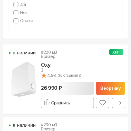
Да
Нет
Опиця
в наличии
#
200
м3
ХИТ
Бризер
Oxy
3
★
★
4.94
|
36
отзывов(а)
26 990 ₽
В корзину
Сравнить
в наличии
#
200
м3
Бризер