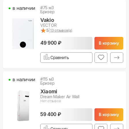
в наличии
#
75
м3
Бризер
Vakio
VECTOR
★
★
5
|
13
отзывов(а)
49 900 ₽
В корзину
Сравнить
в наличии
#
115
м3
Бризер
Xiaomi
Dream Maker Air Wall
Нет отзывов
59 400 ₽
В корзину
Сравнить