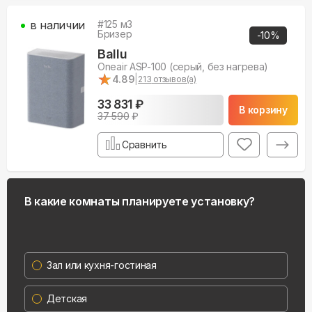
в наличии
#
125
м3
Бризер
-
10
%
Ballu
Oneair ASP-100 (серый, без нагрева)
★
★
4.89
|
213
отзывов(а)
33 831 ₽
В корзину
37 590
₽
Сравнить
В какие комнаты планируете установку?
Зал или кухня-гостиная
Детская