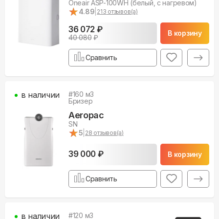
Oneair ASP-100WH (белый, с нагревом)
★
★
4.89
|
213
отзывов(а)
36 072 ₽
В корзину
40 080
₽
Сравнить
в наличии
#
160
м3
Бризер
Aeropac
SN
★
★
5
|
28
отзывов(а)
39 000 ₽
В корзину
Сравнить
в наличии
#
120
м3