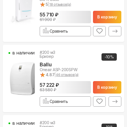
★
★
5
|
18
отзывов(а)
55 710 ₽
В корзину
61 900
₽
Сравнить
в наличии
#
200
м3
Бризер
-
10
%
Ballu
Oneair ASP-200SPW
★
★
4.87
|
46
отзывов(а)
57 222 ₽
В корзину
63 580
₽
Сравнить
в наличии
#
200
м3
Бризер