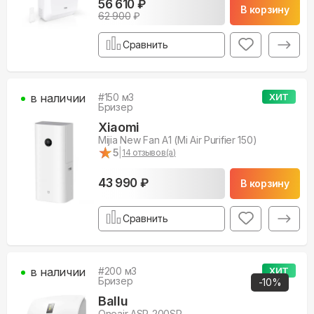
56 610 ₽
В корзину
62 900
₽
Сравнить
в наличии
#
150
м3
ХИТ
Бризер
Xiaomi
Mijia New Fan A1 (Mi Air Purifier 150)
★
★
5
|
14
отзывов(а)
43 990 ₽
В корзину
Сравнить
в наличии
#
200
м3
ХИТ
Бризер
-
10
%
Ballu
Oneair ASP-200SP