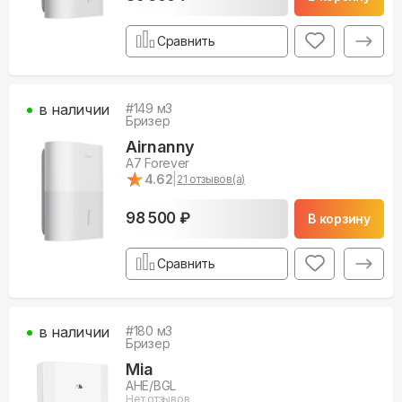
Сравнить
в наличии
#
149
м3
Бризер
Airnanny
A7 Forever
★
★
4.62
|
21
отзывов(а)
98 500 ₽
В корзину
Сравнить
в наличии
#
180
м3
Бризер
Mia
AHE/BGL
Нет отзывов