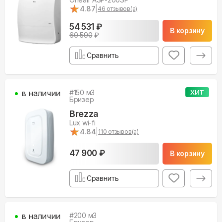
★
★
4.87
|
46
отзывов(а)
54 531 ₽
В корзину
60 590
₽
Сравнить
в наличии
#
150
м3
ХИТ
Бризер
Brezza
Lux wi-fi
★
★
4.84
|
110
отзывов(а)
47 900 ₽
В корзину
Сравнить
в наличии
#
200
м3