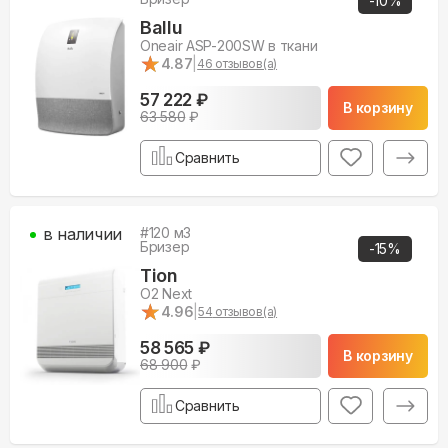
-
10
%
Ballu
Oneair ASP-200SW в ткани
★
★
4.87
|
46
отзывов(а)
57 222 ₽
В корзину
63 580
₽
Сравнить
в наличии
#
120
м3
Бризер
-
15
%
Tion
O2 Next
★
★
4.96
|
54
отзывов(а)
58 565 ₽
В корзину
68 900
₽
Сравнить