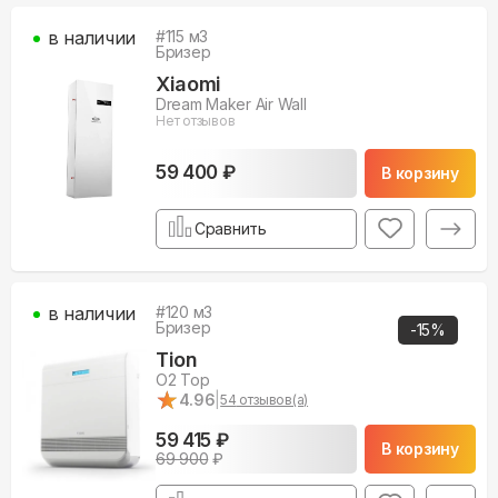
в наличии
#
115
м3
Бризер
Xiaomi
Dream Maker Air Wall
Нет отзывов
59 400 ₽
В корзину
Сравнить
в наличии
#
120
м3
Бризер
-
15
%
Tion
O2 Top
★
★
4.96
|
54
отзывов(а)
59 415 ₽
В корзину
69 900
₽