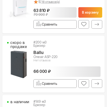
★
★
5
|
18
отзывов(а)
63 810 ₽
В корзину
70 900
₽
Сравнить
скоро в
#
200
м3
Бризер
продаже
Ballu
Oneair ASP-220
Нет отзывов
66 000 ₽
Сравнить
в наличии
#
149
м3
Бризер