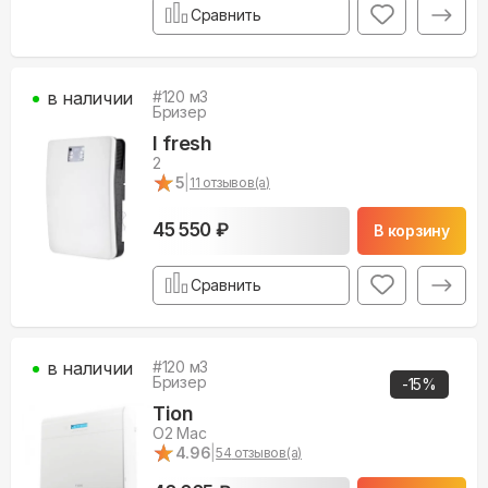
Сравнить
в наличии
#
120
м3
Бризер
I fresh
2
★
★
5
|
11
отзывов(а)
45 550 ₽
В корзину
Сравнить
в наличии
#
120
м3
Бризер
-
15
%
Tion
O2 Mac
★
★
4.96
|
54
отзывов(а)