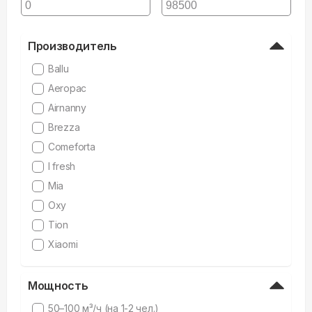
Производитель
Ballu
Aeropac
Airnanny
Brezza
Comeforta
I fresh
Mia
Oxy
Tion
Xiaomi
Мощность
50–100 м³/ч (на 1-2 чел.)