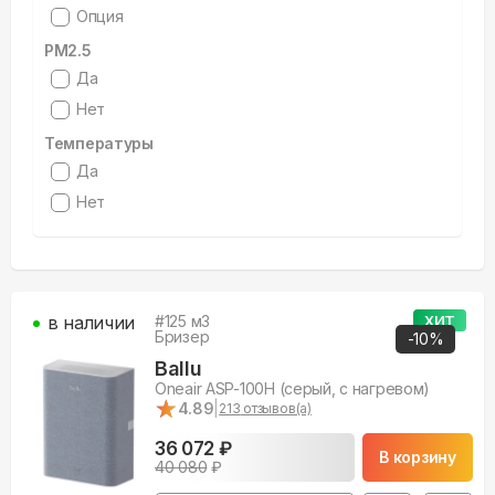
Опция
PM2.5
Да
Нет
Температуры
Да
Нет
в наличии
#
125
м3
ХИТ
Бризер
-
10
%
Ballu
Oneair ASP-100H (серый, с нагревом)
★
★
4.89
|
213
отзывов(а)
36 072 ₽
В корзину
40 080
₽