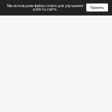
%
0
0
0
Мы используем файлы cookie для улучшения
Принять
работы сайта.
8 (495) 185-02-02
8 (800) 301-22-62
WhatsApp: 8 (999) 833-22-62
info@aeros.su