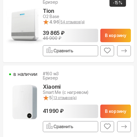
Бризер
-
15
%
Tion
O2 Base
★
★
4.96
|
54
отзывов(а)
39 865 ₽
В корзину
46 900
₽
Сравнить
в наличии
#
160
м3
Бризер
Xiaomi
Smart Me (с нагревом)
★
★
5
|
13
отзывов(а)
41 990 ₽
В корзину
Сравнить