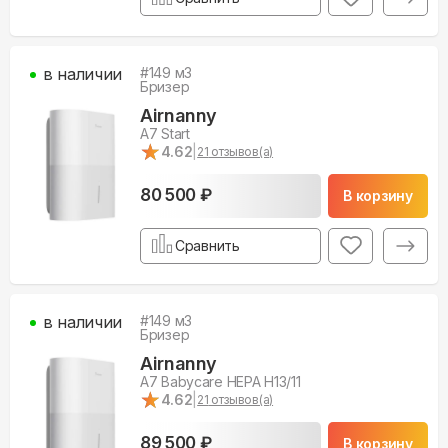
в наличии
#
149
м3
Бризер
Airnanny
A7 Start
★
★
4.62
|
21
отзывов(а)
80 500 ₽
В корзину
Сравнить
в наличии
#
149
м3
Бризер
Airnanny
A7 Babycare HEPA H13/11
★
★
4.62
|
21
отзывов(а)
89 500 ₽
В корзину