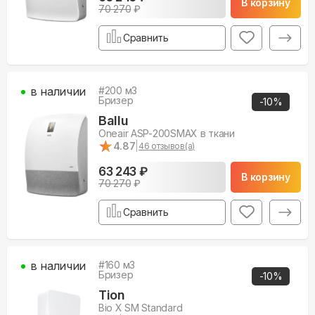
В корзину
70 270
₽
Сравнить
в наличии
#
200
м3
Бризер
-
10
%
Ballu
Oneair ASP-200SMAX в ткани
★
★
4.87
|
46
отзывов(а)
63 243 ₽
В корзину
70 270
₽
Сравнить
в наличии
#
160
м3
Бризер
-
10
%
Tion
Bio X SM Standard