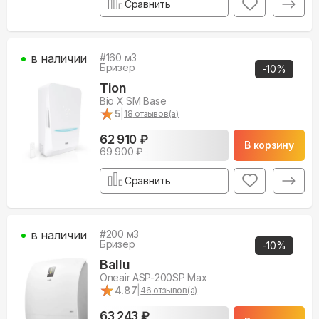
Сравнить
в наличии
#
160
м3
Бризер
-
10
%
Tion
Bio X SM Base
★
★
5
|
18
отзывов(а)
62 910 ₽
В корзину
69 900
₽
Сравнить
в наличии
#
200
м3
Бризер
-
10
%
Ballu
Oneair ASP-200SP Max
★
★
4.87
|
46
отзывов(а)
63 243 ₽