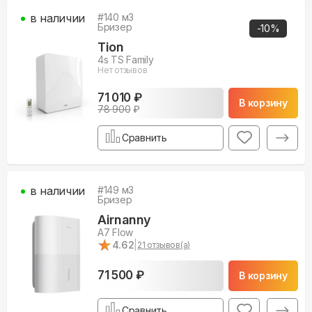
в наличии
#
140
м3
Бризер
-
10
%
Tion
4s TS Family
Нет отзывов
71 010 ₽
В корзину
78 900
₽
Сравнить
в наличии
#
149
м3
Бризер
Airnanny
A7 Flow
★
★
4.62
|
21
отзывов(а)
71 500 ₽
В корзину
Сравнить