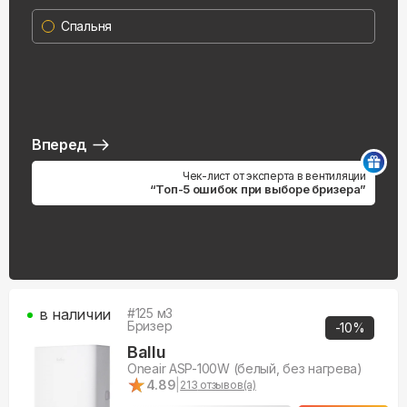
Спальня
Вперед
Чек-лист от эксперта в вентиляции
“Топ-5 ошибок при выборе бризера”
в наличии
#
125
м3
Бризер
-
10
%
Ballu
Oneair ASP-100W (белый, без нагрева)
★
★
4.89
|
213
отзывов(а)