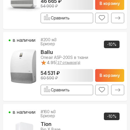
46 665 ₽
В корзину
54 900
₽
Сравнить
в наличии
#
200
м3
Бризер
-
10
%
Ballu
Oneair ASP-200S в ткани
★
★
4.95
|
37
отзывов(а)
54 531 ₽
В корзину
60 590
₽
Сравнить
в наличии
#
160
м3
Бризер
-
10
%
Tion
Bio X Base