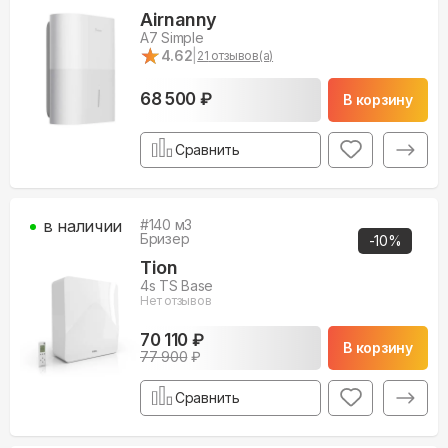
Airnanny
A7 Simple
★
★
4.62
|
21
отзывов(а)
68 500 ₽
В корзину
Сравнить
в наличии
#
140
м3
Бризер
-
10
%
Tion
4s TS Base
Нет отзывов
70 110 ₽
В корзину
77 900
₽
Сравнить