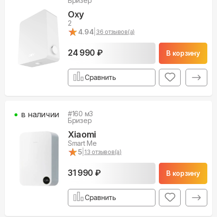
Бризер
Oxy
2
★
★
4.94
|
36
отзывов(а)
24 990 ₽
В корзину
Сравнить
в наличии
#
160
м3
Бризер
Xiaomi
Smart Me
★
★
5
|
13
отзывов(а)
31 990 ₽
В корзину
Сравнить