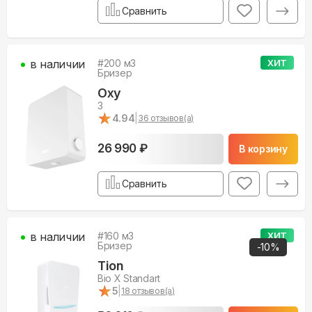
Сравнить
в наличии
#
200
м3
ХИТ
Бризер
Oxy
3
★
★
4.94
|
36
отзывов(а)
26 990 ₽
В корзину
Сравнить
в наличии
#
160
м3
ХИТ
Бризер
-
10
%
Tion
Bio X Standart
★
★
5
|
18
отзывов(а)