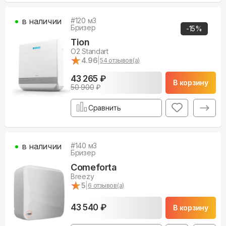
в наличии
#
120
м3
Бризер
-
15
%
Tion
O2 Standart
★
★
4.96
|
54
отзывов(а)
43 265 ₽
В корзину
50 900
₽
Сравнить
в наличии
#
140
м3
Бризер
Comeforta
Breezy
★
★
5
|
6
отзывов(а)
43 540 ₽
В корзину