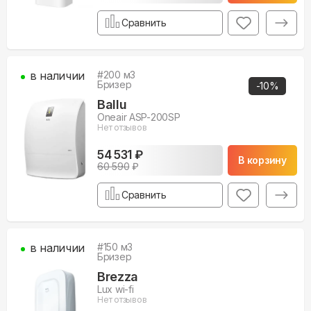
Сравнить
в наличии
#
200
м3
Бризер
-
10
%
Ballu
Oneair ASP-200SP
Нет отзывов
54 531 ₽
В корзину
60 590
₽
Сравнить
в наличии
#
150
м3
Бризер
Brezza
Lux wi-fi
Нет отзывов