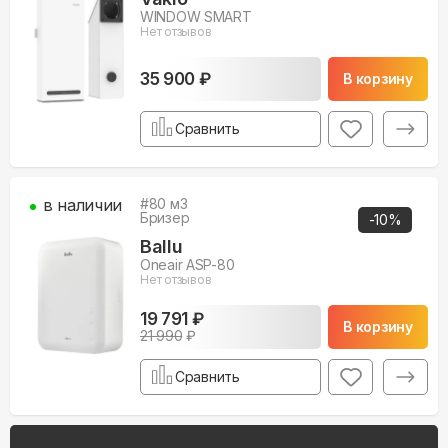
WINDOW SMART
Нет отзывов
35 900 ₽
В корзину
Сравнить
в наличии
#
80
м3
Бризер
-
10
%
Ballu
Oneair ASP-80
Нет отзывов
19 791 ₽
В корзину
21 990
₽
Сравнить