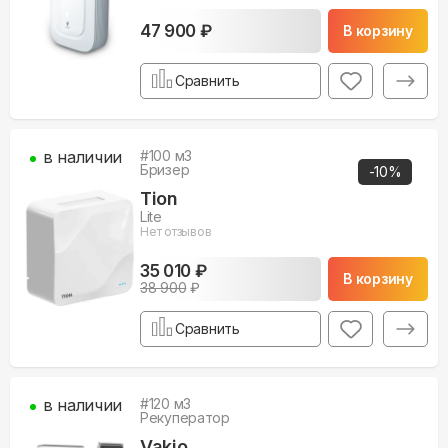
47 900 ₽
В корзину
Сравнить
в наличии
#
100
м3
Бризер
-
10
%
Tion
Lite
Нет отзывов
35 010 ₽
В корзину
38 900
₽
Сравнить
в наличии
#
120
м3
Рекуператор
Vakio