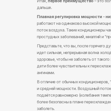
Итак,
первое преимущество
– это бо
дальше.
Плавная регулировка мощности - ни
работают на одинаково высокой мощнос
поток воздуха. Такие кондиционеры час
простудных заболеваний, миалгий и “пр
Представьте, что вы, после горячего д
идет сильная, непрерывная волна холо
здоровье, чтобы не заболеть от такого
дети более чувствительны к переохлаж
ангинами.
В отличие от обычных кондиционеров,
и средней мощности. Воздушный поток о
подаётся равномерно (колебания темп
более безопасны в плане переохлажден
заболеть.