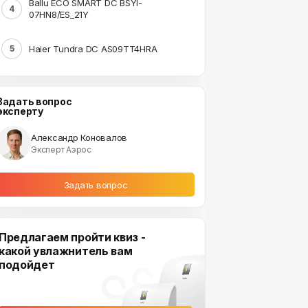
Ballu ECO SMART DC BSYI-
4
07HN8/ES_21Y
Haier Tundra DC AS09TT4HRA
5
Задать вопрос
эксперту
Александр Коновалов
Эксперт Аэрос
Задать вопрос
Предлагаем пройти квиз -
какой увлажнитель вам
подойдет