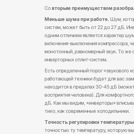
Со
вторым преимуществом разобра
Меньше шума при работе.
Шум, кото
систем, может быть от 22 до 27 дБ. Ин
одним отличием является характер шум
включения-выключения компрессора, че
монотонный, равномерный звук. То же 
инверторных сплит-систем.
Есть определенный порог «звукового к
работающей техники будет для вас заме
находится в пределах 30-45 дБ (может
восприятия человека). Для комфортног
дБ. Как мы видим, «инверторы» вписыв
тихо, как современные холодильники.
Точность регулировки температуры
точностью ту температуру, которую вы 