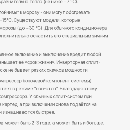
сравнительно тепло (не ниже −7 °С).
ойчивы” к морозу - они могут обогревать
0-15°С. Существуют модели, которые
морозы (до −30 °С). Для обычного кондиционера
ополнительно оснастить его специальным зимним
янное включение и выключение вредит любой
еньшает её «срок жизни». Инверторная сплит-
ске не бывает резких скачков мощности.
омпрессор (ключевой компонент системы)
тает в режиме “нон-стоп”. Благодаря этому
компрессора. У обычных сплит-систем при
 картер, а при включении снова подаётся на
и изнашиваются быстрее.
в может быть 2-3 года, а может быть и больше.