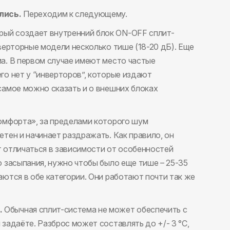
лись.
Переходим к следующему.
рый создает внутренний блок ON-OFF сплит-
верторные модели несколько тише (18-20 дБ). Еще
а. В первом случае имеют место частые
го нет у “инверторов”, которые издают
самое можно сказать и о внешних блоках
омфорта», за пределами которого шум
тен и начинает раздражать. Как правило, он
 отличаться в зависимости от особенностей
о засыпания, нужно чтобы было еще тише – 25-35
аются в обе категории. Они работают почти так же
.
Обычная сплит-система не может обеспечить с
задаёте. Разброс может составлять до +/- 3 °С,