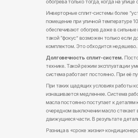
обогрева только тогда, когда на улице 
Инверторные сплит-системы более “уст
помещение при уличной температуре 1
обеспечивают обогрев даже в сильные 
такой “фокус” возможен только если д
комплектом. Это обходится недешево.
Долговечность сплит-систем.
Посто
технике. Такой режим эксплуатации ум
система работает постоянно. При её пу
При таких щадящих условиях работы к
изнашивается медленнее. Система рабо
масла постоянно поступает к деталям 
очередном выключении масло стекает в
движущиеся части. В результате детал
Разница в «сроке жизни» кондиционеро