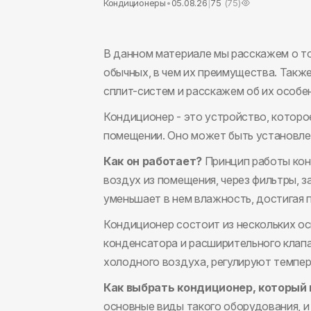
Кондиционеры
•
05.08.26
|
75
(
75
)
В данном материале мы расскажем о т
обычных, в чем их преимущества. Такж
сплит-систем и расскажем об их особе
Кондиционер - это устройство, которо
помещении. Оно может быть установлен
Как он работает?
Принцип работы кон
воздух из помещения, через фильтры, 
уменьшает в нем влажность, достигая 
Кондиционер состоит из нескольких ос
конденсатора и расширительного клап
холодного воздуха, регулируют темпер
Как выбрать кондиционер, который 
основные виды такого оборудования, и 