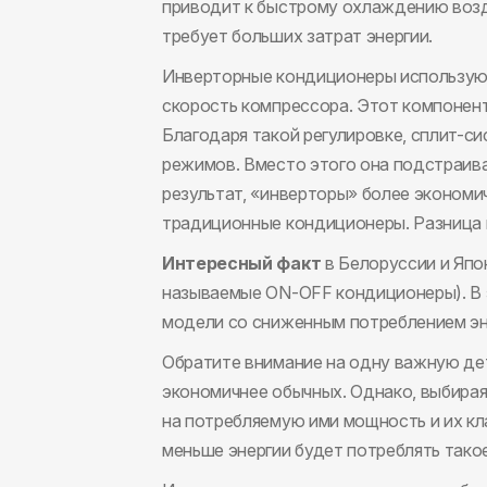
приводит к быстрому охлаждению возд
требует больших затрат энергии.
Инверторные кондиционеры используют
скорость компрессора. Этот компонент
Благодаря такой регулировке, сплит-с
режимов. Вместо этого она подстраив
результат, «инверторы» более экономи
традиционные кондиционеры. Разница 
Интересный факт
в Белоруссии и Япо
называемые ON-OFF кондиционеры). В 
модели со сниженным потреблением эн
Обратите внимание на одну важную де
экономичнее обычных. Однако, выбира
на потребляемую ими мощность и их кл
меньше энергии будет потреблять тако