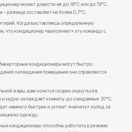
диционер может довести её до 16°С или до 19°С.
 – разница составляет не более 0,7°С.
ритерий. Когда выставляешь определенную
ым, что кондиционер «выполняет» эту команду с
нверторные кондиционеры могут быстро
задачей охлаждения помещения они справляются
льной жары, вам хочется скорее окунуться в
о и нудно охлаждает комнату до ожидаемых 20°С.
удет намного быстрее и успеет «нагнать» холод за
домашнюю одежду.
чные кондиционеры способны работать в режиме