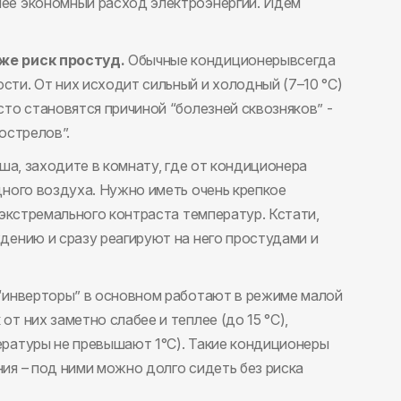
лее экономный расход электроэнергии. Идем
же риск простуд.
Обычные кондиционерывсегда
ти. От них исходит сильный и холодный (7–10 °C)
то становятся причиной “болезней сквозняков” -
острелов”.
уша, заходите в комнату, где от кондиционера
дного воздуха. Нужно иметь очень крепкое
 экстремального контраста температур. Кстати,
дению и сразу реагируют на него простудами и
 “инверторы” в основном работают в режиме малой
т них заметно слабее и теплее (до 15 °C),
ературы не превышают 1°C). Такие кондиционеры
ия – под ними можно долго сидеть без риска