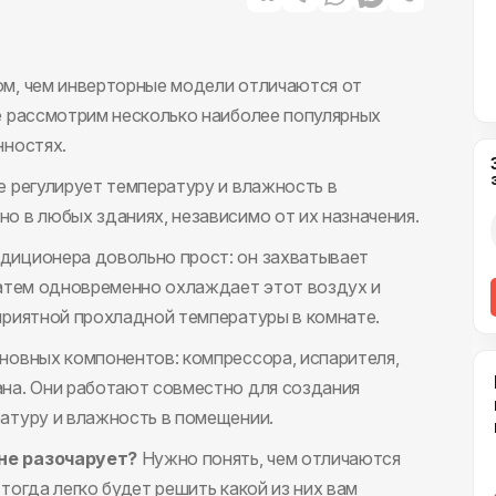
ом, чем инверторные модели отличаются от
е рассмотрим несколько наиболее популярных
нностях.
е регулирует температуру и влажность в
о в любых зданиях, независимо от их назначения.
диционера довольно прост: он захватывает
затем одновременно охлаждает этот воздух и
приятной прохладной температуры в комнате.
новных компонентов: компрессора, испарителя,
ана. Они работают совместно для создания
атуру и влажность в помещении.
не разочарует?
Нужно понять, чем отличаются
тогда легко будет решить какой из них вам