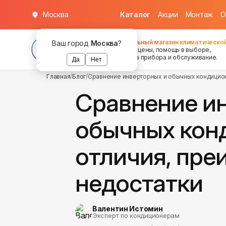
Москва
Каталог
Акции
Монтаж
О
Федеральный магазин климатической
Ваш город
Москва
?
хорошие цены, помощь в выборе,
установка прибора и обслуживание.
Да
Нет
Главная
/
Блог
/
Сравнение инверторных и обычных кондицион
Сравнение и
обычных кон
отличия, пре
недостатки
Валентин Истомин
Эксперт по кондиционерам