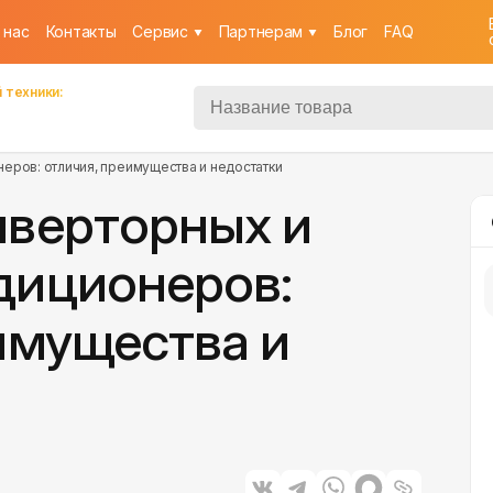
 нас
Контакты
Cервис
Партнерам
Блог
FAQ
 техники:
еров: отличия, преимущества и недостатки
нверторных и
диционеров:
имущества и