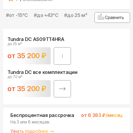
#
от -15°С
#
до +43°С
#
до 25 м²
Сравнить
Tundra DC AS09TT4HRA
до 25 м²
от
35 200
₽
i
Tundra DC все комплектации
до 70 м²
от
35 200
₽
Беспроцентная рассрочка
от
6 383
₽/месяц
На 3 или 6 месяцев.
Узнать подробнее