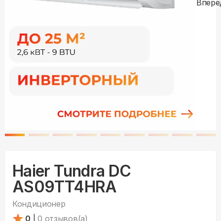
Haier Tundra DC
AS09TT4HRA
Кондиционер
0
|
0
отзывов(а)