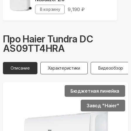
9,190
₽
В корзину
Про
Haier
Tundra DC
AS09TT4HRA
Описание
Характеристики
Видеообзор
Бюджетная линейка
Завод "Haier"