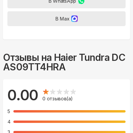
В WhatsApp
В Max
Отзывы на
Haier Tundra DC
AS09TT4HRA
0.00
0
отзывов(а)
5
4
3