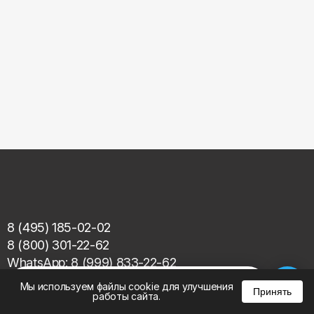
8 (495) 185-02-02
8 (800) 301-22-62
WhatsApp: 8 (999) 833-22-62
info@aeros.su
%
0
0
0
Мы используем файлы cookie для улучшения
Принять
Политика конфиденциальности
работы сайта.