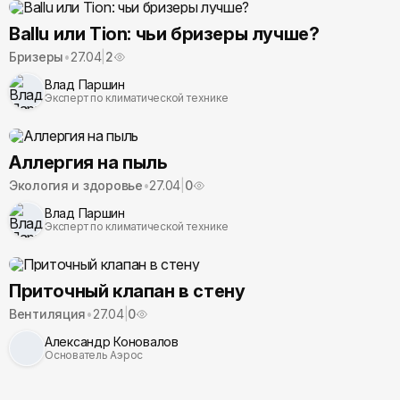
Ballu или Tion: чьи бризеры лучше?
Бризеры
•
27.04
|
2
Влад Паршин
Эксперт по климатической технике
Аллергия на пыль
Экология и здоровье
•
27.04
|
0
Влад Паршин
Эксперт по климатической технике
Приточный клапан в стену
Вентиляция
•
27.04
|
0
Александр Коновалов
Основатель Аэрос