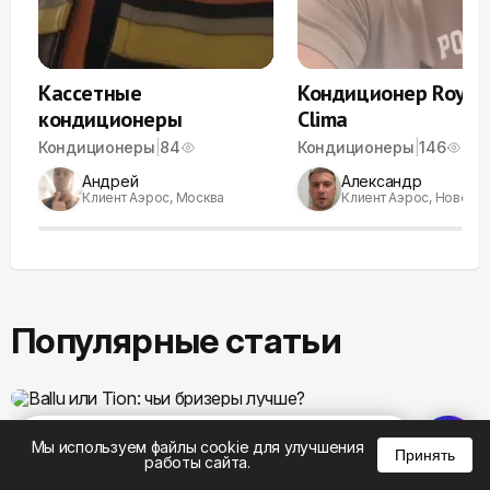
Кассетные
Кондиционер Royal
кондиционеры
Clima
Кондиционеры
|
84
Кондиционеры
|
146
Андрей
Александр
Клиент Аэрос, Москва
Клиент Аэрос, Новоси
Популярные статьи
Ballu или Tion: чьи бризеры лучше?
%
0
0
0
Мы используем файлы cookie для улучшения
Принять
Бризеры
•
27.04
|
2
работы сайта.