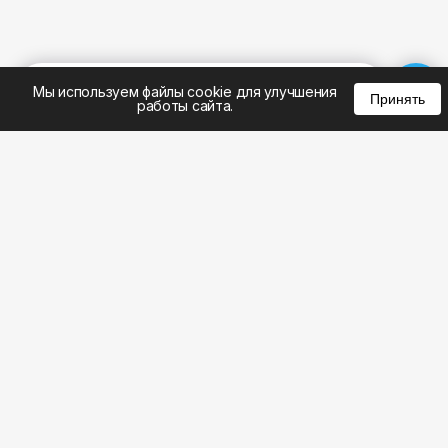
%
0
0
0
Мы используем файлы cookie для улучшения
Принять
работы сайта.
8 (495) 185-02-02
8 (800) 301-22-62
WhatsApp: 8 (999) 833-22-62
info@aeros.su
Политика конфиденциальности
1-й Волоколамский проезд, 10с16 метро