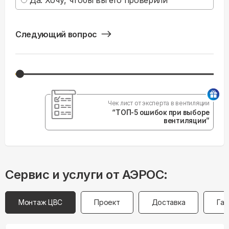
Да. Хочу, чтобы вы его проверили
Следующий вопрос
Чек лист от эксперта в вентиляции
“ТОП-5 ошибок при выборе
вентиляции”
Сервис и услуги от АЭРОС:
Монтаж ЦВС
Проект
Доставка
Гар