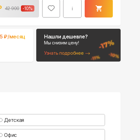
₽
i
42 900
-
10
%
5
₽/месяц
Нашли дешевле?
Мы снизим цену!
Узнать подробнее
Детская
Офис