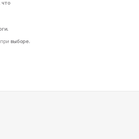
, что
оги.
 при
выборе.