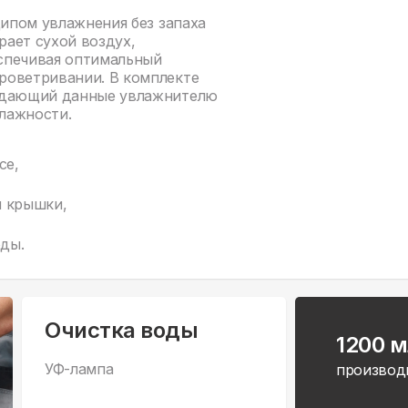
ципом увлажнения без запаха
рает сухой воздух,
спечивая оптимальный
роветривании. В комплекте
редающий данные увлажнителю
влажности.
се,
и крышки,
оды.
Очистка воды
1200 м
УФ-лампа
производ