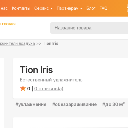
 нас
Контакты
Cервис
Партнерам
Блог
FAQ
 техники:
ажнители воздуха
Tion Iris
Tion Iris
Естественный увлажнитель
0
|
0
отзывов(а)
#
увлажнение
#
обеззараживание
#
до 30 м²