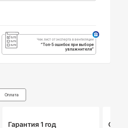
Чек лист от эксперта в вентиляции
“Топ-5 ошибок при выборе
увлажнителя”
Оплата
Гарантия 1 год
Спец