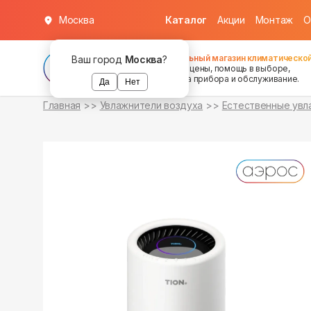
Москва
Каталог
Акции
Монтаж
О
в наличии
Федеральный магазин климатической
Ваш город
Москва
?
хорошие цены, помощь в выборе,
установка прибора и обслуживание.
Да
Нет
Главная
Увлажнители воздуха
Естественные увл