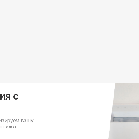
ия с
изируем вашу
нтажа.