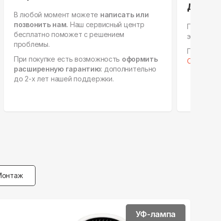
для ю
В любой момент можете
написать или
позвонить нам.
Наш сервисный центр
Персонал
бесплатно поможет с решением
этапах, е
проблемы.
Готовы к 
При покупке есть возможность
оформить
Отправить
расширенную гарантию:
дополнительно
до 2-х лет нашей поддержки.
Монтаж
УФ-лампа