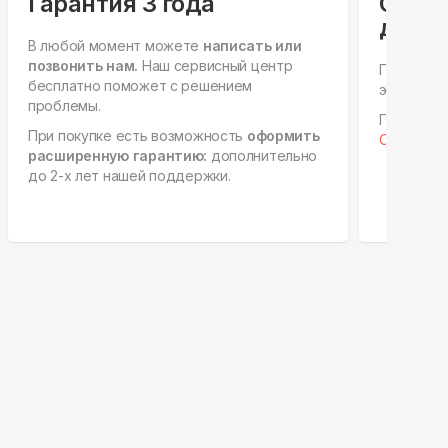
Гарантия 3 года
Спец
для ю
В любой момент можете
написать или
позвонить нам.
Наш сервисный центр
Персонал
бесплатно поможет с решением
этапах, е
проблемы.
Готовы к 
При покупке есть возможность
оформить
Отправить
расширенную гарантию:
дополнительно
до 2-х лет нашей поддержки.