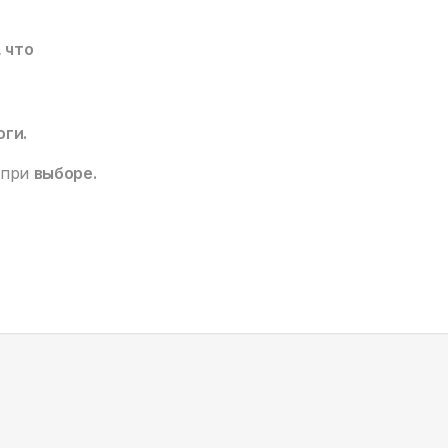
, что
оги.
 при
выборе.