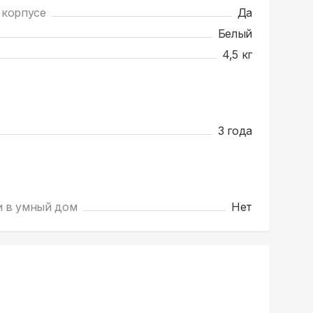
 корпусе
Да
Белый
4,5 кг
3 года
и в умный дом
Нет