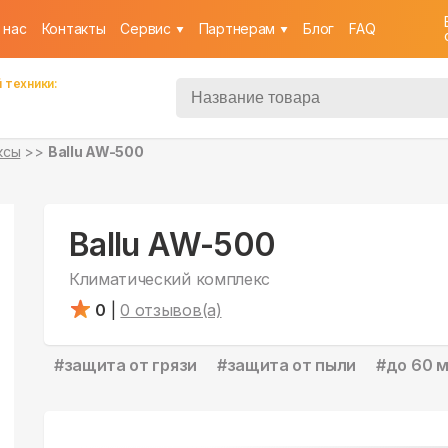
 нас
Контакты
Cервис
Партнерам
Блог
FAQ
 техники:
ксы
Ballu AW-500
Ballu AW-500
Климатический комплекс
0
|
0
отзывов(а)
#
защита от грязи
#
защита от пыли
#
до 60 м