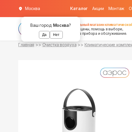
Москва
Каталог
Акции
Монтаж
О
в наличии
Федеральный магазин климатической
Ваш город
Москва
?
хорошие цены, помощь в выборе,
установка прибора и обслуживание.
Да
Нет
Главная
Очистка воздуха
Климатические компле