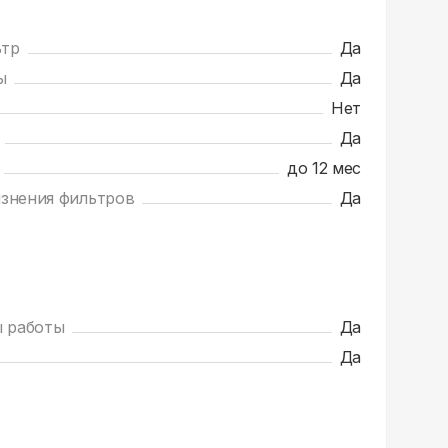
ьтр
Да
ы
Да
Нет
Да
до 12 мес
язнения фильтров
Да
 работы
Да
Да