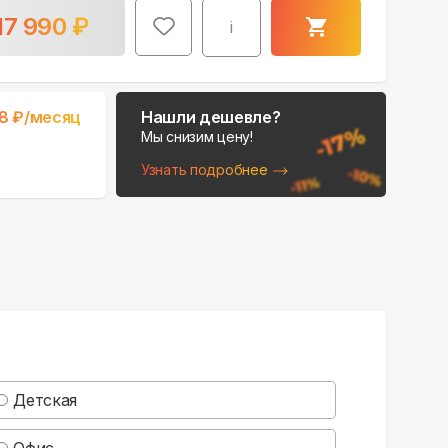
17 990
₽
i
8
₽/месяц
Нашли дешевле?
Мы снизим цену!
Узнать подробнее
Детская
Офис