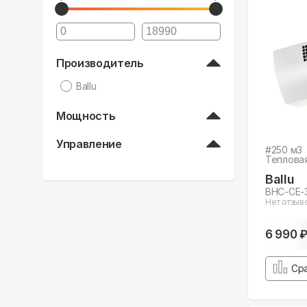
Производитель
Ballu
Мощность
Управление
#
250
м3
Теплова
Ballu
BHC-CE-
Нет отзыв
6 990 
Ср