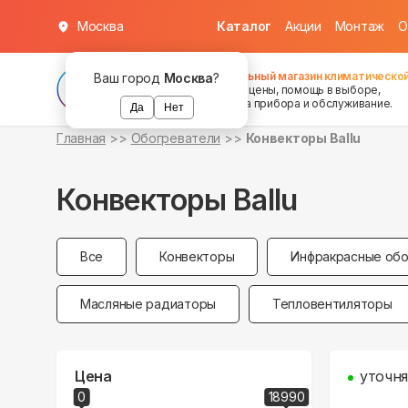
Москва
Каталог
Акции
Монтаж
О
Федеральный магазин климатической
Ваш город
Москва
?
хорошие цены, помощь в выборе,
установка прибора и обслуживание.
Да
Нет
Главная
Обогреватели
Конвекторы Ballu
Конвекторы Ballu
Все
Конвекторы
Инфракрасные обо
Масляные радиаторы
Тепловентиляторы
Цена
уточня
0
18990