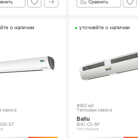
авнить
Сравнить
йте о наличии
уточняйте о наличии
#
650
м3
я завеса
Тепловая завеса
Ballu
S03-ST
BHC-CE-6P
ов
Нет отзывов