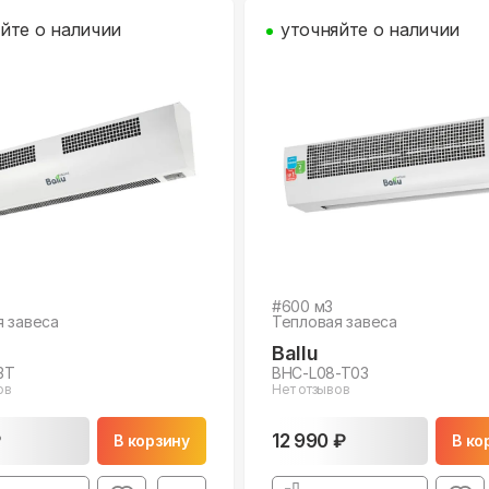
йте о наличии
уточняйте о наличии
#
600
м3
я завеса
Тепловая завеса
Ballu
3T
BHC-L08-T03
ов
Нет отзывов
₽
12 990 ₽
В корзину
В ко