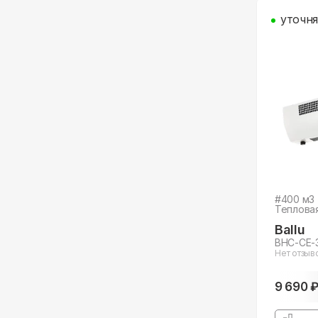
уточня
#
400
м3
Теплова
Ballu
BHC-CE-
Нет отзыв
9 690 