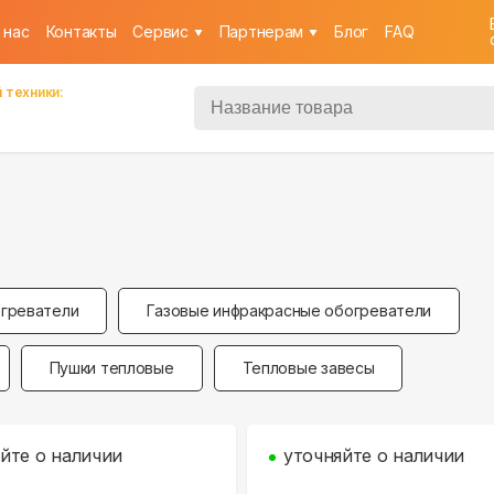
 нас
Контакты
Cервис
Партнерам
Блог
FAQ
 техники:
греватели
Газовые инфракрасные обогреватели
Пушки тепловые
Тепловые завесы
йте о наличии
уточняйте о наличии