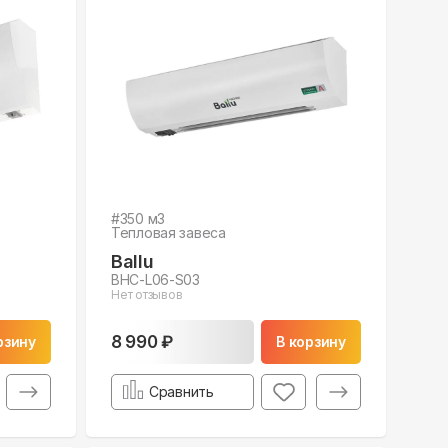
#
350
м3
Тепловая завеса
Ballu
BHC-L06-S03
Нет отзывов
8 990 ₽
рзину
В корзину
Сравнить