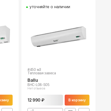
уточняйте о наличии
#
450
м3
Тепловая завеса
Ballu
BHC-L08-S05
Нет отзывов
12 990 ₽
рзину
В корзину