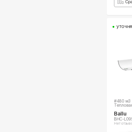
Ср
уточня
#
480
м3
Теплова
Ballu
BHC-L09
Нет отзыв