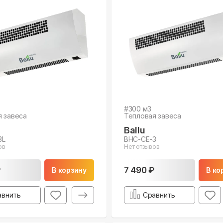
#
300
м3
я завеса
Тепловая завеса
Ballu
3L
BHC-CE-3
ов
Нет отзывов
₽
7 490 ₽
В корзину
В ко
авнить
Сравнить