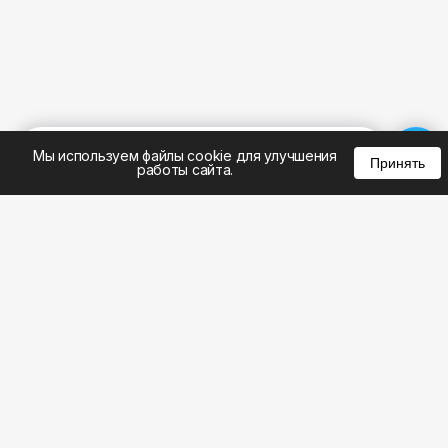
%
0
0
0
Мы используем файлы cookie для улучшения
Принять
работы сайта.
8 (495) 185-02-02
8 (800) 301-22-62
WhatsApp: 8 (999) 833-22-62
info@aeros.su