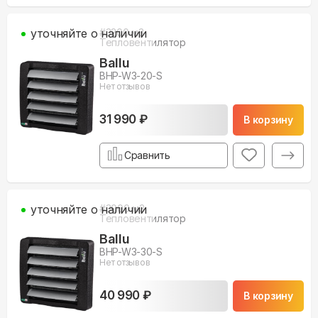
уточняйте о наличии
#
3200
м3
Тепловентилятор
Ballu
BHP-W3-20-S
Нет отзывов
31 990 ₽
В корзину
Сравнить
уточняйте о наличии
#
3000
м3
Тепловентилятор
Ballu
BHP-W3-30-S
Нет отзывов
40 990 ₽
В корзину