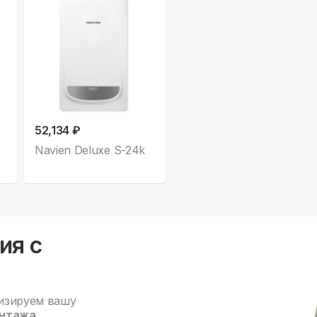
52,134 ₽
Navien Deluxe S-24k
ия с
изируем вашу
нтажа.