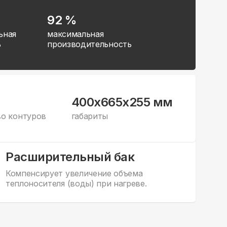
92 %
ьная
максимальная
ь
производительность
400x665x255 мм
во контуров
габариты
Расширительный бак
Компенсирует увеличение объема
теплоносителя (воды) при нагреве.