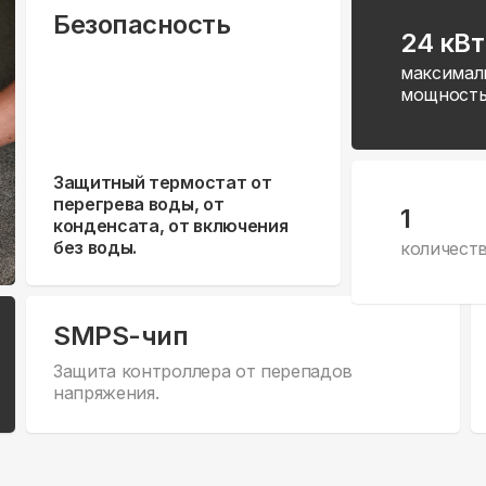
Безопасность
24 кВт
максимал
мощност
Защитный термостат от
перегрева воды, от
1
конденсата, от включения
без воды.
количест
SMPS-чип
Защита контроллера от перепадов
напряжения.