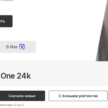
ить
В Max
 One 24k
Сначала новые
С большим рейтингом
Показано:
0
из
0