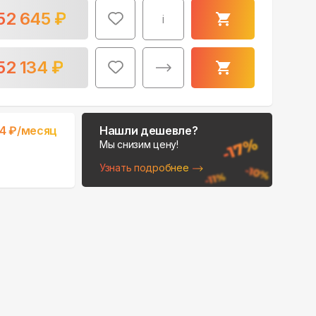
52 645
₽
i
52 134
₽
74
₽/месяц
Нашли дешевле?
Мы снизим цену!
Узнать подробнее