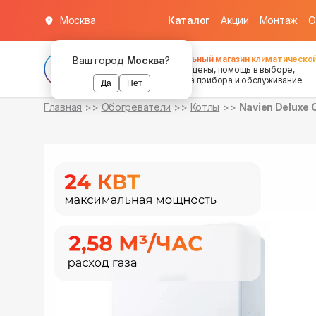
Москва
Каталог
Акции
Монтаж
О
уточняйте
уточняйте
о наличии
о наличии
Федеральный магазин климатической
Ваш город
Москва
?
хорошие цены, помощь в выборе,
установка прибора и обслуживание.
Да
Нет
Главная
Обогреватели
Котлы
Navien Deluxe 