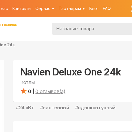
 нас
Контакты
Cервис
Партнерам
Блог
FAQ
 техники:
One 24k
Navien Deluxe One 24k
Котлы
0
|
0
отзывов(а)
#
24 кВт
#
настенный
#
одноконтурный