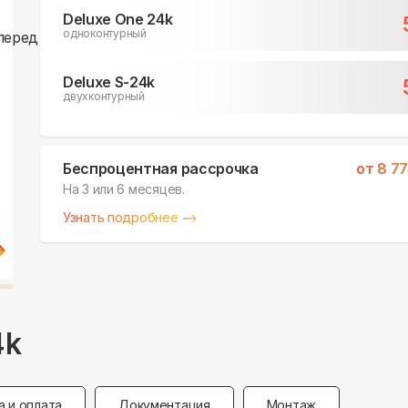
Deluxe One 24k
одноконтурный
Deluxe S-24k
двухконтурный
Беспроцентная рассрочка
от
8 7
На 3 или 6 месяцев.
Узнать подробнее
4k
а и оплата
Документация
Монтаж