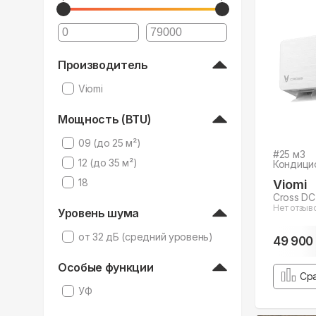
Производитель
Viomi
Мощность (BTU)
09 (до 25 м²)
#
25
м3
12 (до 35 м²)
Кондици
18
Viomi
Cross D
Нет отзыв
Уровень шума
от 32 дБ (средний уровень)
49 900
Особые функции
Ср
УФ