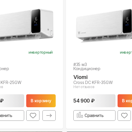
инверторный
инвер
#
35
м3
онер
Кондиционер
Viomi
C KFR-25GW
Cross DC KFR-35GW
ов
Нет отзывов
 ₽
54 900 ₽
В корзину
В ко
авнить
Сравнить