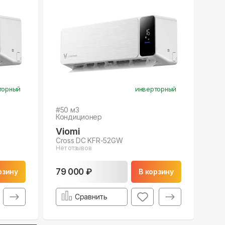
торный
инверторный
#
50
м3
Кондиционер
Viomi
Cross DC KFR-52GW
Нет отзывов
79 000 ₽
рзину
В корзину
Сравнить