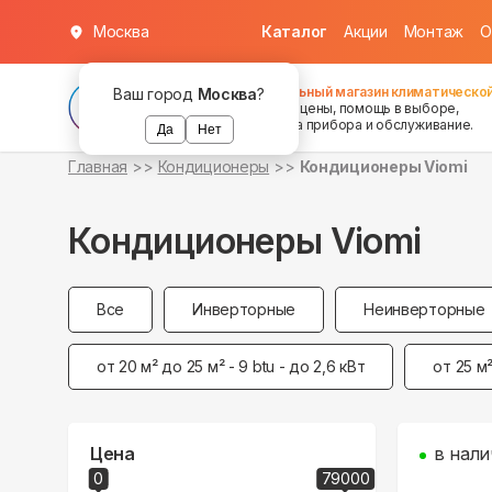
Москва
Каталог
Акции
Монтаж
О
Федеральный магазин климатической
Ваш город
Москва
?
хорошие цены, помощь в выборе,
установка прибора и обслуживание.
Да
Нет
Главная
Кондиционеры
Кондиционеры Viomi
Кондиционеры Viomi
Все
Инверторные
Неинверторные
от 20 м² до 25 м² - 9 btu - до 2,6 кВт
от 25 м²
Цена
в нали
0
79000