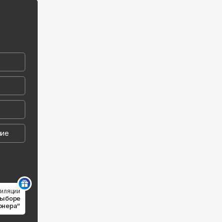
ние
тиляции
выборе
онера”