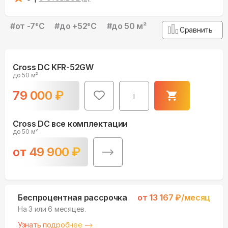
#
от -7°С
#
до +52°С
#
до 50 м²
Сравнить
Cross DC KFR-52GW
до 50 м²
79 000
₽
i
Cross DC все комплектации
до 50 м²
от
49 900
₽
Беспроцентная рассрочка
от
13 167
₽/месяц
На 3 или 6 месяцев.
Узнать подробнее