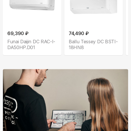
69,390 ₽
74,490 ₽
Funai Daijin DC RAC-I-
Ballu Tessey DC BSTI-
DA50HP.D01
18HN8