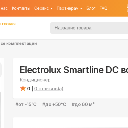
 нас
Контакты
Cервис
Партнерам
Блог
FAQ
 техники:
 все комплектации
Electrolux Smartline DC
Кондиционер
0
|
0
отзывов(а)
#
от -15°С
#
до +50°С
#
до 60 м²