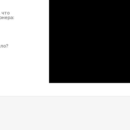
, что
онера:
ало?