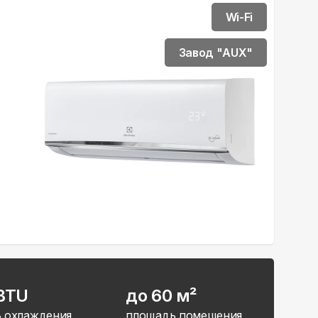
Wi-Fi
Завод "AUX"
 BTU
до 60 м²
 охлаждения
площадь помещения