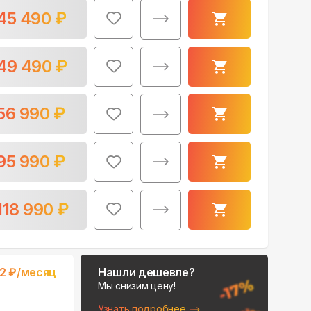
45 490
₽
49 490
₽
56 990
₽
Поможем выбрать
место для монтажа:
95 990
₽
В Telegram
В WhatsApp
118 990
₽
2
₽/месяц
Нашли дешевле?
Мы снизим цену!
Узнать подробнее