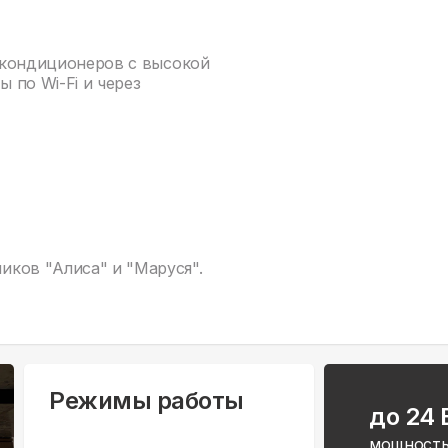
х кондиционеров с высокой
 по Wi-Fi и через
ков "Алиса" и "Маруся".
Режимы работы
до 24
мощность