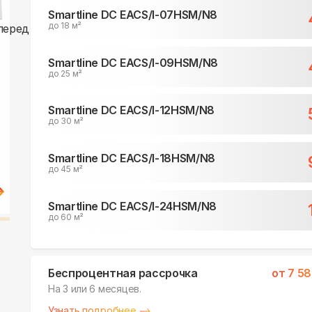
Smartline DC EACS/I-07HSM/N8
до 18 м²
Smartline DC EACS/I-09HSM/N8
до 25 м²
Smartline DC EACS/I-12HSM/N8
до 30 м²
Smartline DC EACS/I-18HSM/N8
до 45 м²
Smartline DC EACS/I-24HSM/N8
до 60 м²
Беспроцентная рассрочка
от
7 58
На 3 или 6 месяцев.
Узнать подробнее