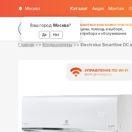
Москва
Каталог
Акции
Монтаж
О
в наличии
в наличии
в наличии
в наличии
в наличии
Федеральный магазин климатической
Ваш город
Москва
?
хорошие цены, помощь в выборе,
установка прибора и обслуживание.
Да
Нет
Главная
Кондиционеры
Electrolux Smartline DC