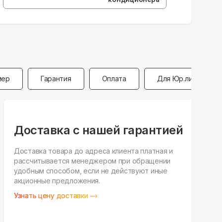
мер
Гарантия
Оплата
Для Юр.лиц
Доставка с нашей гарантией
Доставка товара до адреса клиента платная и
рассчитывается менеджером при обращении
Н
удобным способом, если не действуют иные
п
акционные предложения.
у
Узнать цену доставки
З