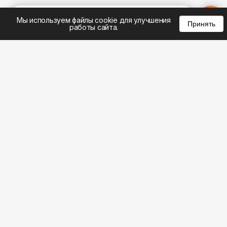
%
0
0
0
Мы используем файлы cookie для улучшения
Принять
работы сайта.
8 (495) 185-02-02
8 (800) 301-22-62
WhatsApp: 8 (999) 833-22-62
info@aeros.su
Политика конфиденциальности
1-й Волоколамский проезд, 10с16 метро
Панфиловская
Честные обзоры на климатическую технику: