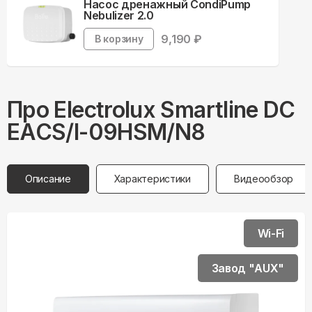
Насос дренажный CondiPump
Nebulizer 2.0
9,190
₽
В корзину
Про
Electrolux
Smartline DC
EACS/I-09HSM/N8
Описание
Характеристики
Видеообзор
Wi-Fi
Завод "AUX"