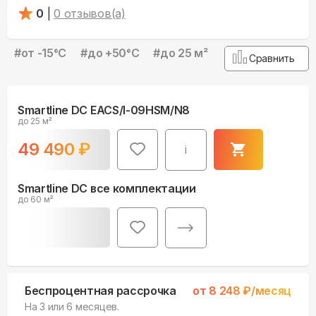
0
|
0
отзывов(а)
#
от -15°С
#
до +50°С
#
до 25 м²
Сравнить
Smartline DC EACS/I-09HSM/N8
до 25 м²
49 490
₽
i
Smartline DC все комплектации
до 60 м²
Беспроцентная рассрочка
от
8 248
₽/месяц
На 3 или 6 месяцев.