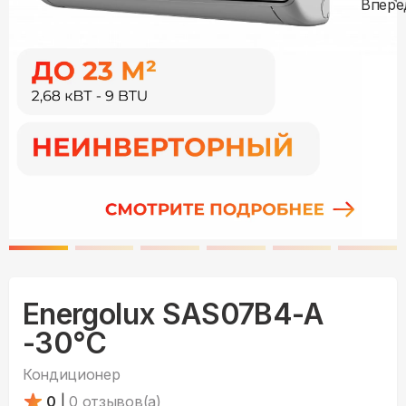
Energolux SAS07B4-A
-30°С
Кондиционер
0
|
0
отзывов(а)