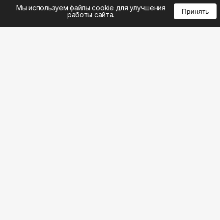
%
0
0
0
Мы используем файлы cookie для улучшения
Принять
работы сайта.
8 (495) 185-02-02
8 (800) 301-22-62
WhatsApp: 8 (999) 833-22-62
info@aeros.su
Политика конфиденциальности
1-й Волоколамский проезд, 10с16 метро
Панфиловская
Честные обзоры на климатическую технику: