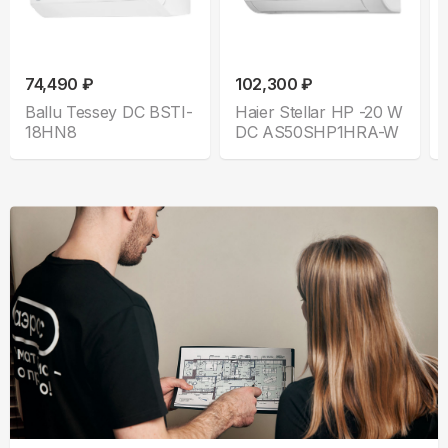
74,490 ₽
102,300 ₽
Ballu Tessey DC BSTI-
Haier Stellar HP -20 W
18HN8
DC AS50SHP1HRA-W