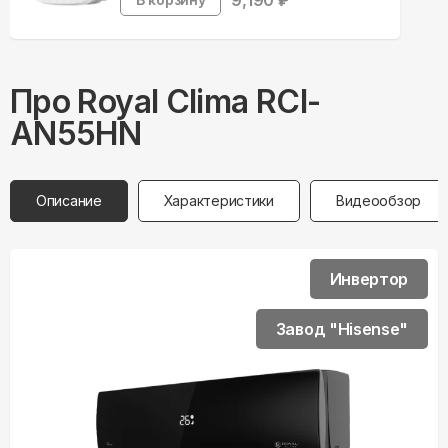
9,190
₽
Про
Royal Clima
RCI-
AN55HN
Описание
Характеристики
Видеообзор
Инвертор
Завод "Hisense"