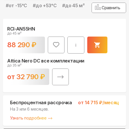
#
от -15°С
#
до +53°С
#
до 45 м²
Сравнить
RCI-AN55HN
до 45 м²
88 290
₽
i
Attica Nero DC все комплектации
до 35 м²
от
32 790
₽
Беспроцентная рассрочка
от
14 715
₽/месяц
На 3 или 6 месяцев.
Узнать подробнее