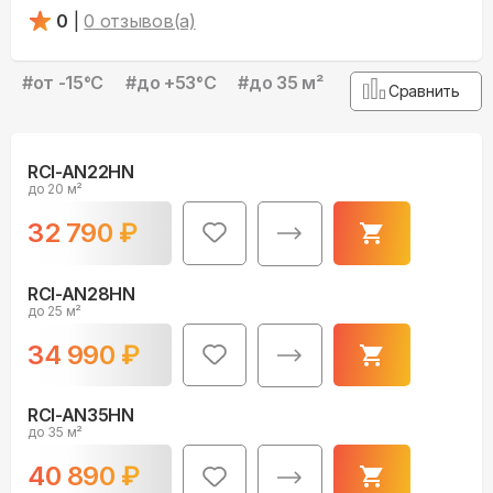
0
|
0
отзывов(а)
#
от -15°С
#
до +53°С
#
до 35 м²
Сравнить
RCI-AN22HN
до 20 м²
32 790
₽
RCI-AN28HN
до 25 м²
34 990
₽
RCI-AN35HN
до 35 м²
40 890
₽