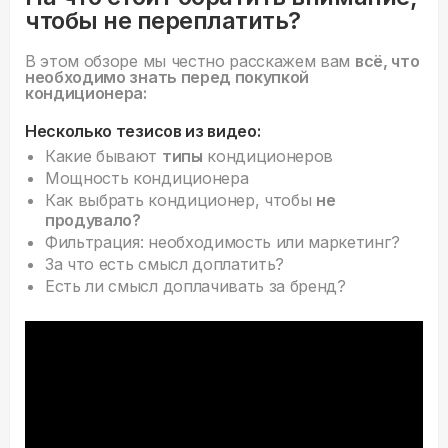
чтобы не переплатить?
В этом обзоре мы честно расскажем вам
всё, что
необходимо знать перед покупкой
кондиционера:
Несколько тезисов из видео:
Какие бывают
типы
кондиционеров
Мощность кондиционера
Как выбрать кондиционер, чтобы
не
продувало?
Фильтрация: необходимость или маркетинг?
За что есть смысл доплатить?
Есть ли смысл доплачивать за бренд?