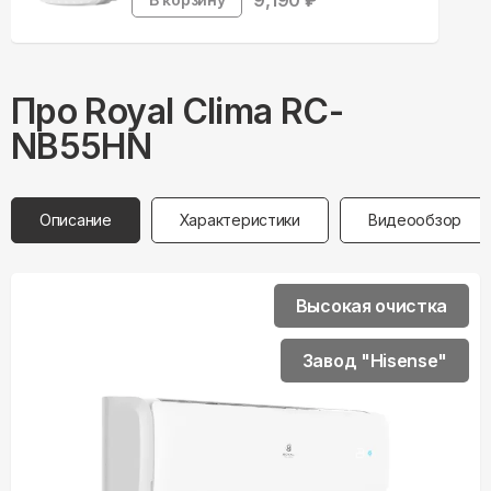
9,190
₽
Про
Royal Clima
RC-
NB55HN
Описание
Характеристики
Видеообзор
Высокая очистка
Завод "Hisense"