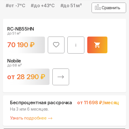
#
от -7°С
#
до +43°С
#
до 51 м²
Сравнить
RC-NB55HN
до 51 м²
70 190
₽
i
Nobile
до 68 м²
от
28 290
₽
Беспроцентная рассрочка
от
11 698
₽/месяц
На 3 или 6 месяцев.
Узнать подробнее