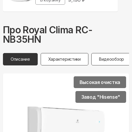
9,190
₽
Про
Royal Clima
RC-
NB35HN
Описание
Характеристики
Видеообзор
Высокая очистка
Завод "Hisense"