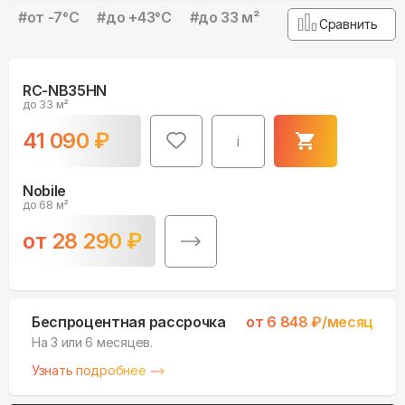
#
от -7°С
#
до +43°С
#
до 33 м²
Сравнить
RC-NB35HN
до 33 м²
41 090
₽
i
Nobile
до 68 м²
от
28 290
₽
Беспроцентная рассрочка
от
6 848
₽/месяц
На 3 или 6 месяцев.
Узнать подробнее