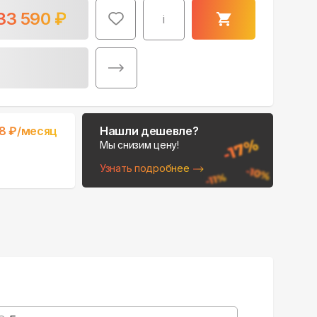
33 590
₽
i
Поможем выбрать
8
₽/месяц
Нашли дешевле?
место для монтажа:
Мы снизим цену!
В Telegram
Узнать подробнее
В WhatsApp