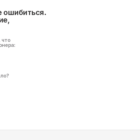
е ошибиться.
ие,
, что
онера:
ало?