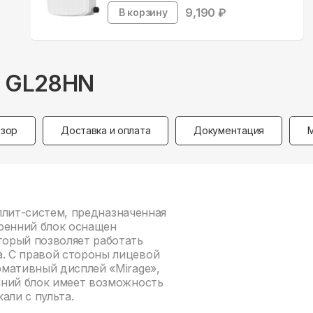
9,190
₽
В корзину
C GL28HN
зор
Доставка и оплата
Документация
сплит-систем, предназначенная
ренний блок оснащен
орый позволяет работать
. С правой стороны лицевой
мативный дисплей «Mirage»,
нний блок имеет возможность
али с пульта.