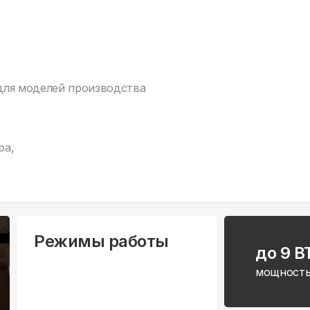
(для моделей производства
ра,
Режимы работы
до 9 B
мощность