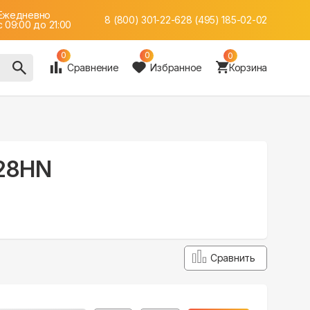
Ежедневно
8 (800) 301-22-62
8 (495) 185-02-02
c 09:00 до 21:00
0
0
0
Сравнение
Избранное
Корзина
L28HN
Сравнить