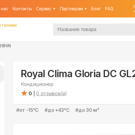
 нас
Контакты
Cервис
Партнерам
Блог
FAQ
 техники:
L28HN
Royal Clima Gloria DC G
Кондиционер
0
|
0
отзывов(а)
#
от -15°С
#
до +43°С
#
до 30 м²