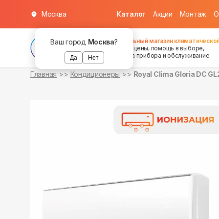
Москва
Каталог
Акции
Монтаж
О
в наличии
в наличии
Федеральный магазин климатической
Ваш город
Москва
?
хорошие цены, помощь в выборе,
установка прибора и обслуживание.
Да
Нет
Главная
Кондиционеры
Royal Clima Gloria DC G