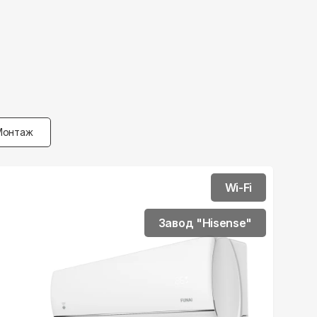
Монтаж
Wi-Fi
Завод "Hisense"