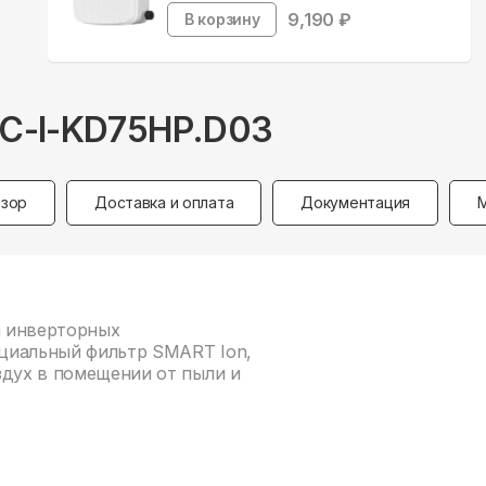
9,190
₽
В корзину
AC-I-KD75HP.D03
зор
Доставка и оплата
Документация
а инверторных
циальный фильтр SMART Ion,
здух в помещении от пыли и