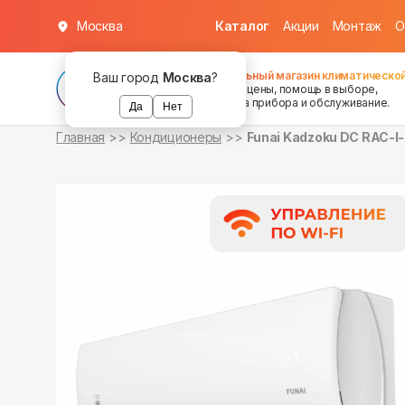
Москва
Каталог
Акции
Монтаж
О
в наличии
в наличии
Федеральный магазин климатической
Ваш город
Москва
?
хорошие цены, помощь в выборе,
установка прибора и обслуживание.
Да
Нет
Главная
Кондиционеры
Funai Kadzoku DC RAC-