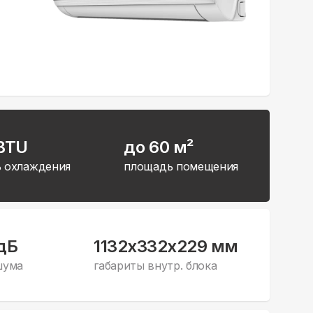
 BTU
до 60 м²
 охлаждения
площадь помещения
дБ
1132x332x229 мм
шума
габариты внутр. блока