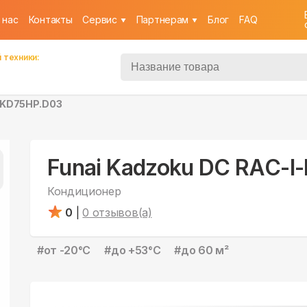
 нас
Контакты
Cервис
Партнерам
Блог
FAQ
 техники:
I-KD75HP.D03
Funai Kadzoku DC RAC-
Кондиционер
0
|
0
отзывов(а)
#
от -20°С
#
до +53°С
#
до 60 м²