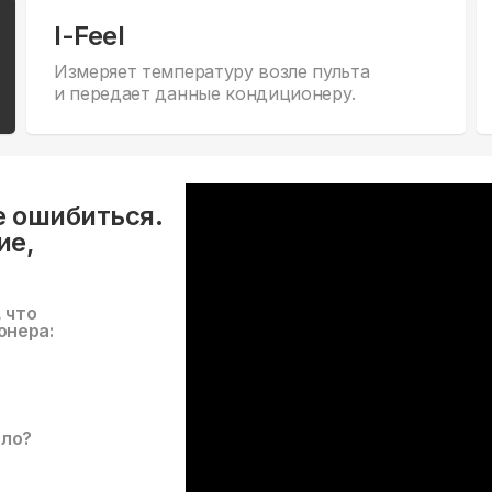
I-Feel
Измеряет температуру возле пульта
и передает данные кондиционеру.
е ошибиться.
ие,
, что
онера:
ало?