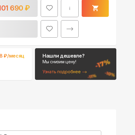
101 690
₽
i
Поможем выбрать
8
₽/месяц
Нашли дешевле?
место для монтажа:
Мы снизим цену!
В Telegram
Узнать подробнее
В WhatsApp