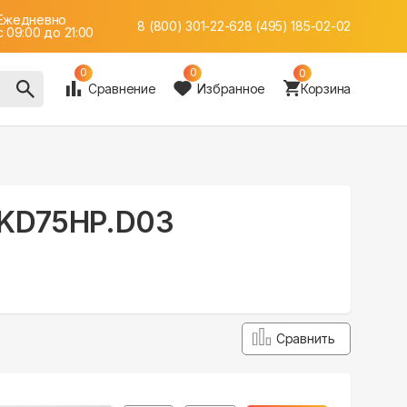
Ежедневно
8 (800) 301-22-62
8 (495) 185-02-02
c 09:00 до 21:00
0
0
0
Сравнение
Избранное
Корзина
I-KD75HP.D03
Сравнить