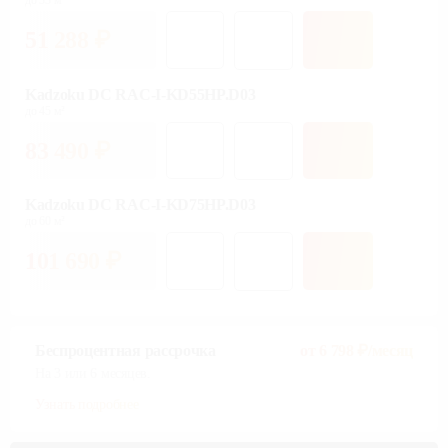
51 288
₽
Kadzoku DC RAC-I-KD55HP.D03
до 45 м²
83 490
₽
Kadzoku DC RAC-I-KD75HP.D03
до 60 м²
101 690
₽
Беспроцентная рассрочка
от
6 798
₽/месяц
На 3 или 6 месяцев.
Узнать подробнее