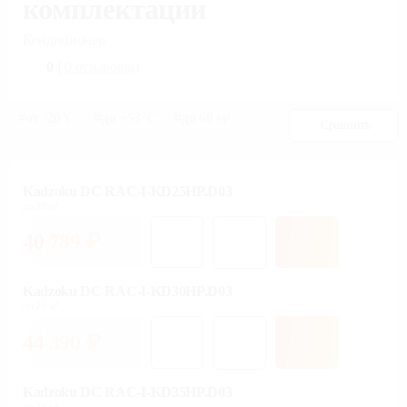
комплектации
Кондиционер
0
|
0
отзывов(а)
#
от -20°С
#
до +53°С
#
до 60 м²
Сравнить
Kadzoku DC RAC-I-KD25HP.D03
до 20 м²
40 789
₽
Kadzoku DC RAC-I-KD30HP.D03
до 25 м²
44 390
₽
Kadzoku DC RAC-I-KD35HP.D03
до 33 м²