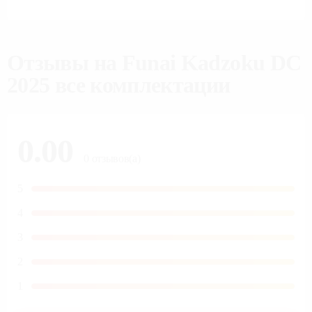
Или напишите нам в мессенджерах:
В Telegram
В WhatsApp
В Max
Отзывы на
Funai Kadzoku DC
2025 все комплектации
0.00
0
отзывов(а)