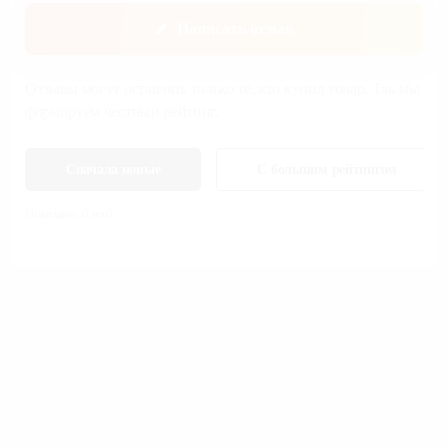
5
4
3
2
1
Написать отзыв
Отзывы могут оставлять только те, кто купил товар. Так мы
формируем честный рейтинг.
Сначала новые
С большим рейтингом
Показано:
0
из
0