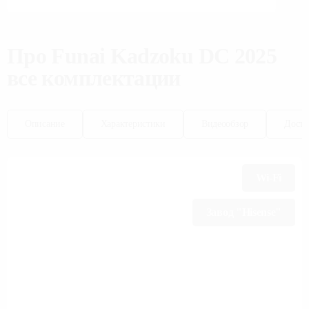
Про
Funai
Kadzoku DC 2025
все комплектации
Описание
Характеристики
Видеообзор
Доста
Wi-Fi
Завод "Hisense"