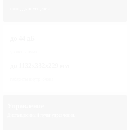
площадь помещения
до 44 дБ
уровень шума
до 1132x332x229 мм
габариты внутр. блока
Управление
Дистанционный пульт управления.