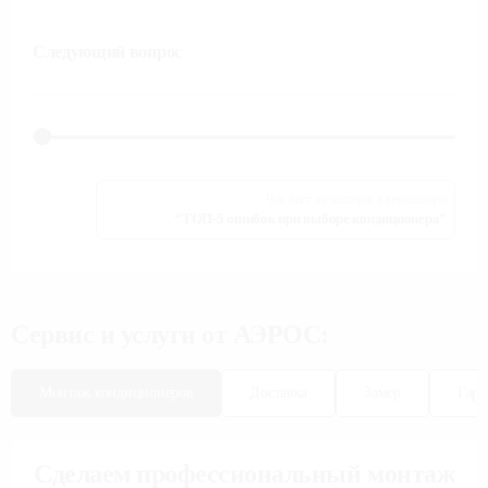
Следующий вопрос
Чек лист от эксперта в вентиляции
“ТОП-5 ошибок при выборе кондиционера”
Сервис и услуги от АЭРОС:
Монтаж кондиционеров
Доставка
Замер
Гара
Сделаем профессиональный монтаж