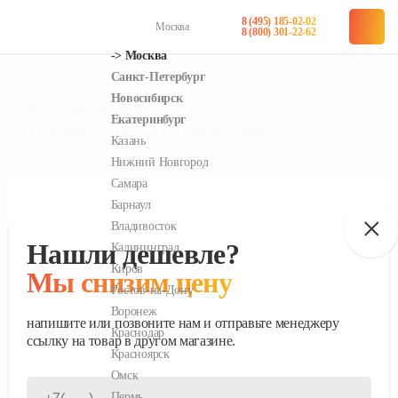
8 (495) 185-02-02
Москва
в наличии
в наличии
в наличии
в наличии
в наличии
8 (800) 301-22-62
Главная
Кондиционеры
Funai Kadzoku DC 2025 все комплектации