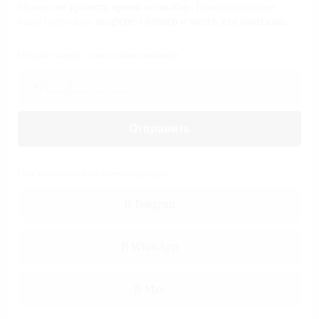
Бесплатная консультация с
экспертом
Можно
не тратить время на выбор.
Проанализируем
вашу ситуацию,
подберем бризер и место для монтажа.
Оставьте заявку, и мы с вами свяжемся.
Отправить