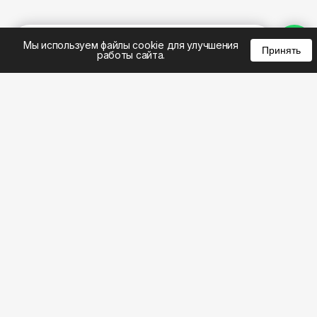
%
0
0
0
Мы используем файлы cookie для улучшения
Принять
работы сайта.
8 (495) 185-02-02
8 (800) 301-22-62
WhatsApp: 8 (999) 833-22-62
info@aeros.su
Политика конфиденциальности
1-й Волоколамский проезд, 10с16 метро
Панфиловская
Честные обзоры на климатическую технику: