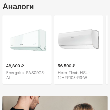
Аналоги
48,800 ₽
56,500 ₽
Energolux SAS09G3-
Haier Flexis HSU-
AI
12HFF103-R3-W