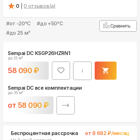
0
|
0
отзывов(а)
#
от -20°С
#
до +50°С
Сравнить
#
до 25 м²
Sempai DC KSGP26HZRN1
до 25 м²
58 090
₽
i
Sempai DC все комплектации
до 35 м²
от
58 090
₽
Беспроцентная рассрочка
от
9 682
₽/месяц