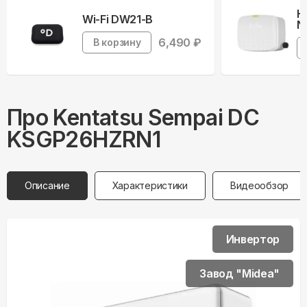
Н
Wi-Fi DW21-B
N
6,490
₽
В корзину
Про
Kentatsu
Sempai DC
KSGP26HZRN1
Описание
Характеристики
Видеообзор
Инвертор
Завод "Midea"