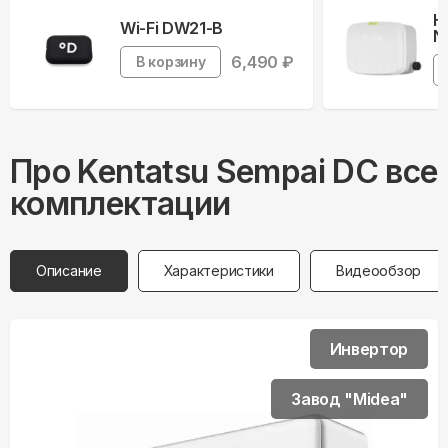
Н
Wi-Fi DW21-B
N
6,490
₽
В корзину
Про
Kentatsu
Sempai DC все
комплектации
Описание
Характеристики
Видеообзор
Инвертор
Завод "Midea"