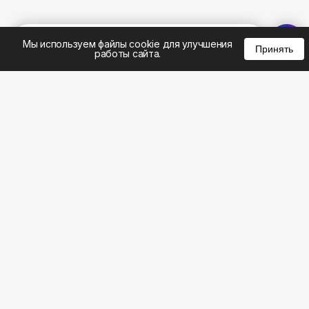
%
0
0
0
Мы используем файлы cookie для улучшения
Принять
работы сайта.
8 (495) 185-02-02
8 (800) 301-22-62
WhatsApp: 8 (999) 833-22-62
info@aeros.su
Политика конфиденциальности
1-й Волоколамский проезд, 10с16 метро
Панфиловская
Честные обзоры на климатическую технику: