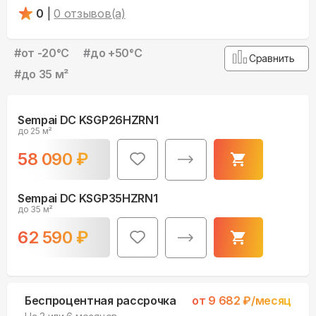
0
|
0
отзывов(а)
#
от -20°С
#
до +50°С
Сравнить
#
до 35 м²
Sempai DC KSGP26HZRN1
до 25 м²
58 090
₽
Sempai DC KSGP35HZRN1
до 35 м²
62 590
₽
Беспроцентная рассрочка
от
9 682
₽/месяц