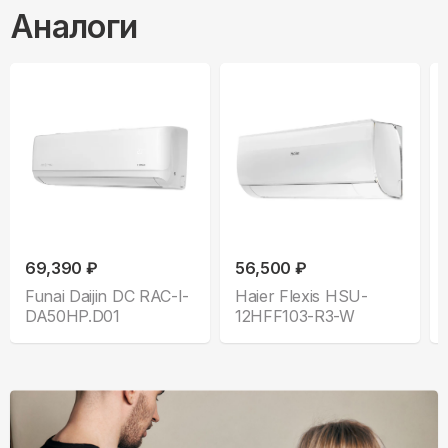
Аналоги
69,390 ₽
56,500 ₽
Funai Daijin DC RAC-I-
Haier Flexis HSU-
DA50HP.D01
12HFF103-R3-W