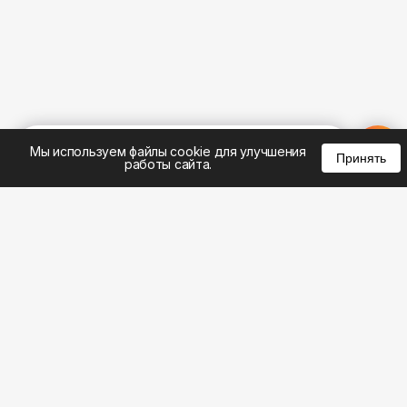
%
0
0
0
Мы используем файлы cookie для улучшения
Принять
работы сайта.
8 (495) 185-02-02
8 (800) 301-22-62
WhatsApp: 8 (999) 833-22-62
info@aeros.su