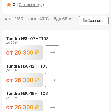
0
|
0
отзывов(а)
#
от -15°С
#
до +43°С
#
до 68 м²
Сравнить
Tundra HSU-07HTT03
до 20 м²
от
26 300
₽
Tundra HSU-12HTT03
до 35 м²
от
26 300
₽
Tundra HSU-18HTT03
до 50 м²
от
26 300
₽