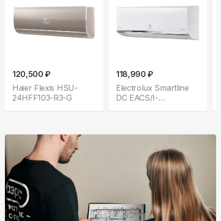
120,500 ₽
118,990 ₽
Haier Flexis HSU-
Electrolux Smartline
24HFF103-R3-G
DC EACS/I-
24HSM/N8