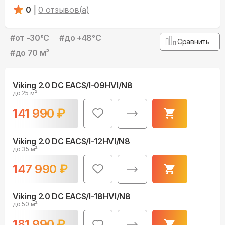
0
|
0
отзывов(а)
#
от -30°С
#
до +48°С
Сравнить
#
до 70 м²
Viking 2.0 DC EACS/I-09HVI/N8
до 25 м²
141 990
₽
Viking 2.0 DC EACS/I-12HVI/N8
до 35 м²
147 990
₽
Viking 2.0 DC EACS/I-18HVI/N8
до 50 м²
181 990
₽