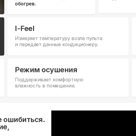
обогрев.
I-Feel
Измеряет температуру возле пульта
и передает данные кондиционеру.
Режим осушения
Поддерживает комфортную
влажность в помещении.
е ошибиться.
ие,