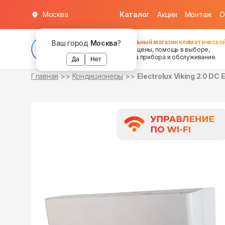
Москва
Каталог
Акции
Монтаж
О
в наличии
в наличии
Федеральный магазин климатической
Ваш город
Москва
?
хорошие цены, помощь в выборе,
установка прибора и обслуживание.
Да
Нет
Главная
Кондиционеры
Electrolux Viking 2.0 DC