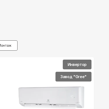
Монтаж
Инвертор
Завод "Gree"