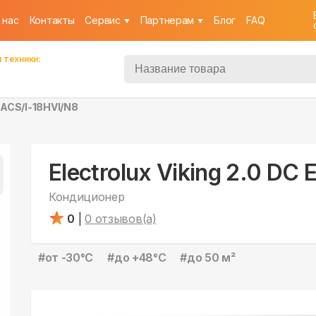
 нас
Контакты
Cервис
Партнерам
Блог
FAQ
 техники:
 EACS/I-18HVI/N8
Electrolux Viking 2.0 DC
Кондиционер
0
|
0
отзывов(а)
#
от -30°С
#
до +48°С
#
до 50 м²