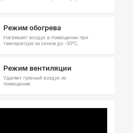
Режим обогрева
Нагревает воздух в помещении при
температуре за окном до -30°С.
Режим вентиляции
Удаляет грязный воздух из
помещения.