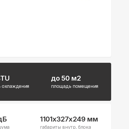
BTU
до 50 м2
 охлаждения
площадь помещения
дБ
1101x327x249 мм
шума
габариты внутр. блока