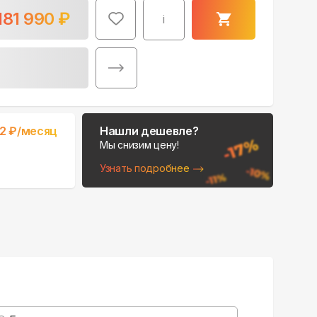
181 990
₽
i
Поможем выбрать
2
₽/месяц
Нашли дешевле?
место для монтажа:
Мы снизим цену!
В Telegram
Узнать подробнее
В WhatsApp