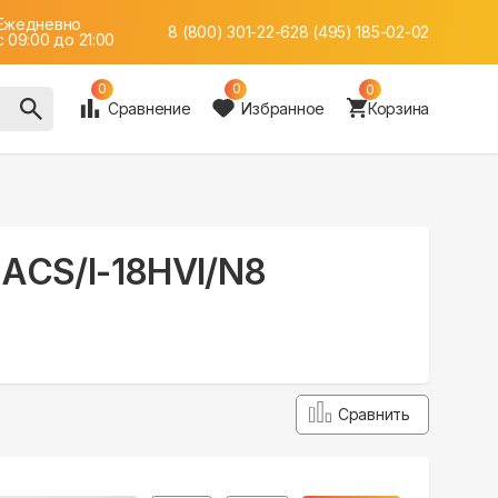
Ежедневно
8 (800) 301-22-62
8 (495) 185-02-02
c 09:00 до 21:00
0
0
0
Сравнение
Избранное
Корзина
 EACS/I-18HVI/N8
Сравнить