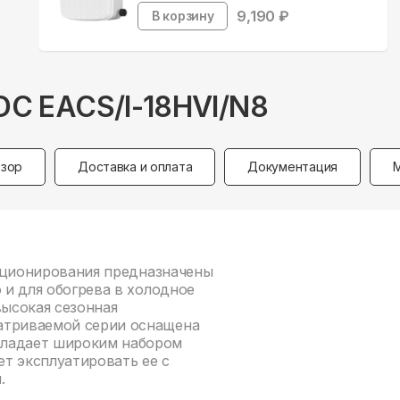
9,190
₽
В корзину
 DC EACS/I-18HVI/N8
зор
Доставка и оплата
Документация
ндиционирования предназначены
 и для обогрева в холодное
высокая сезонная
атриваемой серии оснащена
бладает широким набором
т эксплуатировать ее с
.