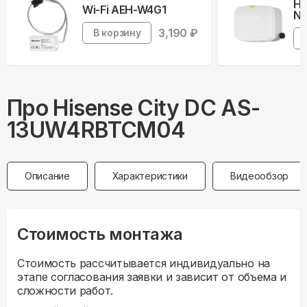
На
Wi-Fi AEH-W4G1
Ne
3,190
₽
В корзину
Про
Hisense
City DC AS-
13UW4RBTCM04
Описание
Характеристики
Видеообзор
Стоимость монтажа
Стоимость рассчитывается индивидуально на
этапе согласования заявки и зависит от объема и
сложности работ.