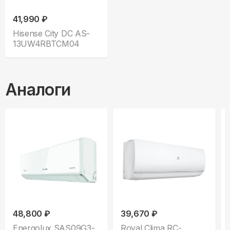
41,990 ₽
Hisense City DC AS-
13UW4RBTCM04
Аналоги
48,800 ₽
39,670 ₽
Energolux SAS09G3-
Royal Clima RC-