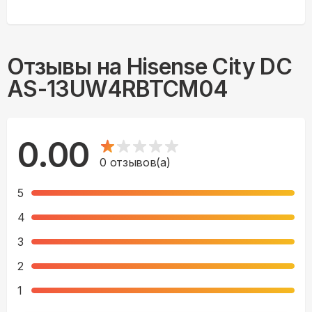
Отзывы на
Hisense City DC
AS-13UW4RBTCM04
0.00
0
отзывов(а)
5
4
3
2
1