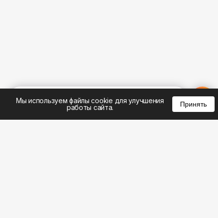
%
0
0
0
Мы используем файлы cookie для улучшения
Принять
работы сайта.
8 (495) 185-02-02
8 (800) 301-22-62
WhatsApp: 8 (999) 833-22-62