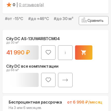
0
|
0
отзывов(а)
#
от -15°С
#
до +46°С
#
до 30 м²
Сравнить
City DC AS-13UW4RBTCM04
до 30 м²
41 990
₽
i
City DC все комплектации
до 66 м²
Беспроцентная рассрочка
от
6 998
₽/месяц
На 3 или 6 месяцев.