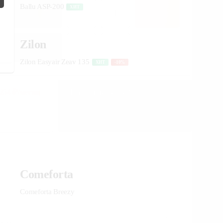
1
₽
i
20 990
-
7
%
Поможем выбрать
 254
₽/месяц
Нашли дешевле?
место для монтажа:
Мы снизим цену!
В Telegram
Узнать подробнее
В WhatsApp