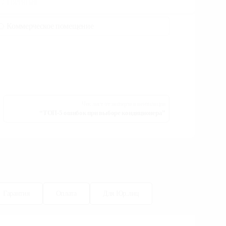
Гостиная
Коммерческое помещение
Чек лист от эксперта в вентиляции
“ТОП-5 ошибок при выборе кондиционера”
Гарантия
Оплата
Для Юр.лиц