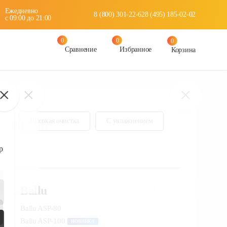
Ежедневно
8 (800) 301-22-62
8 (495) 185-02-02
c 09:00 до 21:00
0
0
0
Сравнение
Избранное
Корзина
7 FH/N6
Сравнить