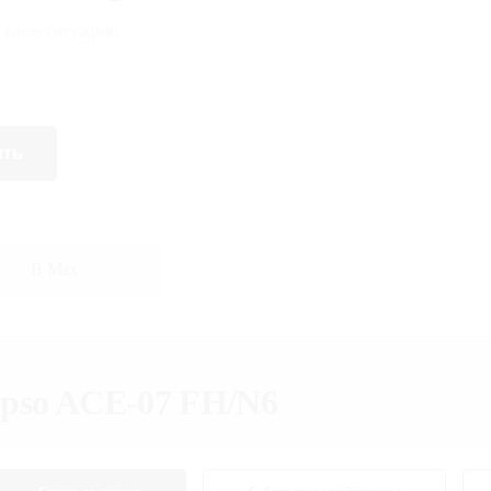
 вашу ситуацию,
ить
В Max
lypso ACE-07 FH/N6