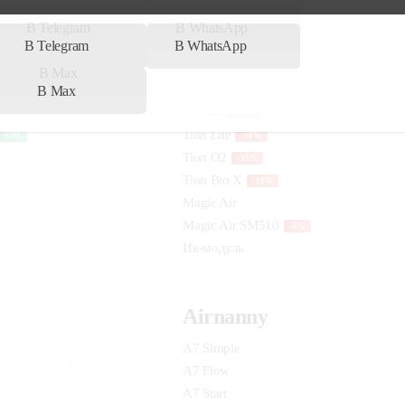
Calypso ACE-07 FH/N6
19 52
до 17 м²
Calypso все комплектации
до 23 м²
Беспроцентная рассрочка
от
3
На 3 или 6 месяцев.
Узнать подробнее
Ответьте на 6 вопросов и мы подберем кондиционер,
который подойдет вам:
Куда выбираете кондиционер?