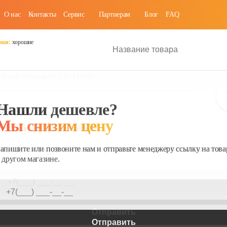
О нас
Контакты
Cервис
Партнерам
Блог
FAQ
ики:
хорошие
Electric Calypso ACE-07 FH/N6
AC Electric Calypso ACE-0
Мобильный кондиционер
0
|
0
отзывов(а)
#
до 300 м³/ч
#
до 10 BTU