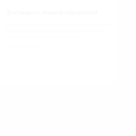
Доставка с нашей гарантией
По
ус
Доставка товара до адреса клиента платная и рассчитывается
менеджером при обращении удобным способом, если не
Наш 
действуют иные акционные предложения.
опти
Узнать цену доставки
Зака