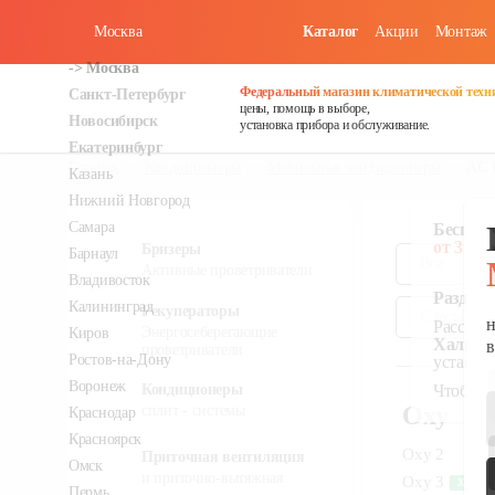
Москва
Каталог
Акции
Монтаж
в наличии
в наличии
Федеральный магазин климатической техн
цены, помощь в выборе,
установка прибора и обслуживание.
Главная
Кондиционеры
Мобильные кондиционеры
AC 