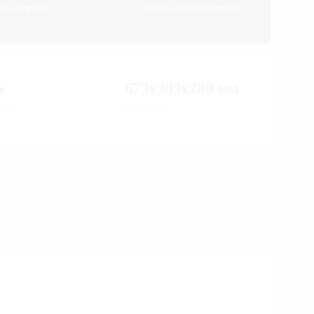
хлаждения
площадь помещения
Б
673x303x289 мм
ма
габариты