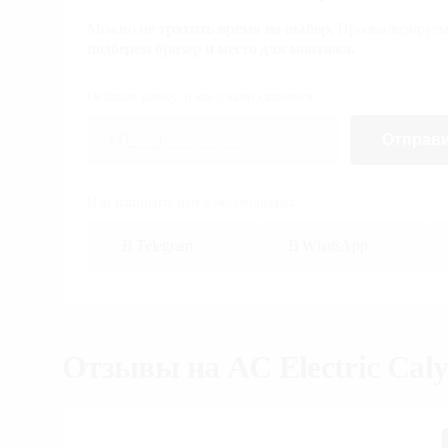
Можно
не тратить время на выбор.
Проанализируем
подберем бризер и место для монтажа.
Оставьте заявку, и мы с вами свяжемся.
Отправ
Или напишите нам в мессенджерах:
В Telegram
В WhatsApp
Отзывы на
AC Electric Ca