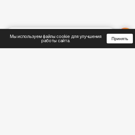
%
0
0
0
Мы используем файлы cookie для улучшения
Принять
работы сайта.
8 (495) 185-02-02
8 (800) 301-22-62
WhatsApp: 8 (999) 833-22-62
info@aeros.su
Политика конфиденциальности
1-й Волоколамский проезд, 10с16 метро