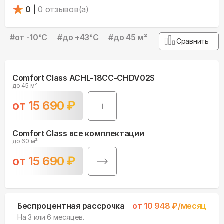
0
|
0
отзывов(а)
#
от -10°С
#
до +43°С
#
до 45 м²
Сравнить
Comfort Class ACHL-18CC-CHDV02S
до 45 м²
от
15 690
₽
i
Comfort Class все комплектации
до 60 м²
от
15 690
₽
Беспроцентная рассрочка
от
10 948
₽/месяц
На 3 или 6 месяцев.