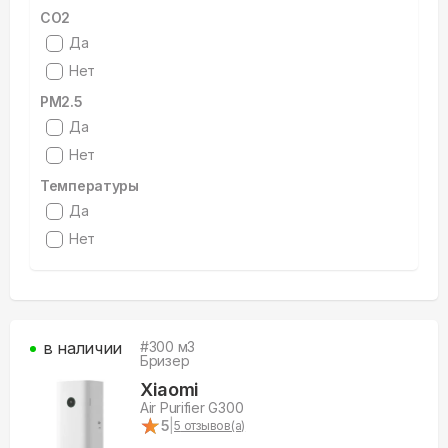
CO2
Да
Нет
PM2.5
Да
Нет
Температуры
Да
Нет
в наличии
#
300
м3
Бризер
Xiaomi
Air Purifier G300
★
★
5
|
5
отзывов(а)