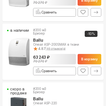
В корзину
70 270
₽
Сравнить
в наличии
#
200
м3
Бризер
-
10
%
Ballu
Oneair ASP-200SMAX в ткани
★
★
4.87
|
46
отзывов(а)
63 243 ₽
В корзину
70 270
₽
Сравнить
скоро в
#
200
м3
Бризер
продаже
Ballu
Oneair ASP-220