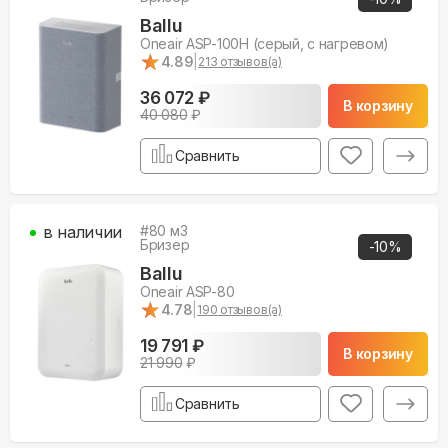
Ballu
Oneair ASP-100H (серый, с нагревом)
★
★
4.89
|
213
отзывов(а)
36 072 ₽
В корзину
40 080
₽
Сравнить
в наличии
#
80
м3
Бризер
-
10
%
Ballu
Oneair ASP-80
★
★
4.78
|
190
отзывов(а)
19 791 ₽
В корзину
21 990
₽
Сравнить