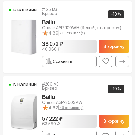
в наличии
#
125
м3
Бризер
-
10
%
Ballu
Oneair ASP-100WH (белый, с нагревом)
★
★
4.89
|
213
отзывов(а)
36 072 ₽
В корзину
40 080
₽
Сравнить
в наличии
#
200
м3
Бризер
-
10
%
Ballu
Oneair ASP-200SPW
★
★
4.87
|
46
отзывов(а)
57 222 ₽
В корзину
63 580
₽