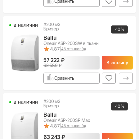
Сравнить
в наличии
#
200
м3
Бризер
-
10
%
Ballu
Oneair ASP-200SW в ткани
★
★
4.87
|
46
отзывов(а)
57 222 ₽
В корзину
63 580
₽
Сравнить
в наличии
#
200
м3
Бризер
-
10
%
Ballu
Oneair ASP-200SP Max
★
★
4.87
|
46
отзывов(а)
63 243 ₽