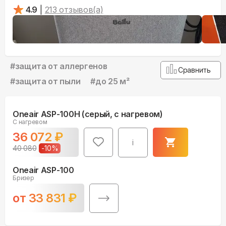
4.9
|
213
отзывов(а)
#
защита от аллергенов
Сравнить
#
защита от пыли
#
до 25 м²
Oneair ASP-100H (серый, с нагревом)
С нагревом
36 072
₽
i
40 080
-
10
%
Oneair ASP-100
Бризер
от
33 831
₽