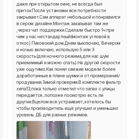
даже при открытом окне, не всегда был 
приток.После установки все потребности 
закрывает.Сам аппарат небольшой и понравился 
в сером дизайне.Монтаж заказывал там же 
,через чат поддержки.Сделали быстро 1ч при 
чем у нас нестандартный(монтаж угловой в 
откос) Пиковский дом.Днем выключаю, Вечером 
и ночью включаю, использую 5 или 3 
скорость(для ночного режима,для нас шум 
приемлимый и можно спать).На другой скорости 
уже ощутимо.Как понял свежие модели более 
доработанные в плане шумки и от промерзания/
продувания.Зимой проверим.В комплекте фильтр 
хепа13,пока только отметил что запах с улицы 
передаётся...попозже посмотрю есть ли 
другие.Вцелом все устраивает,хотелось бы 
чтобы производитель ещё улучшил и уменьшил 
уровень ДБ для разных режимов.