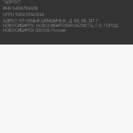
"АЭРОС"
ИНН 5406759408
ОГРН 1135476143934
АДРЕС: УЛ СЕМЬИ ШАМШИНЫХ, Д. 89, КВ. 147 Г
НОВОСИБИРСК,
НОВОСИБИРСКАЯ ОБЛАСТЬ, Г.О. ГОРОД
НОВОСИБИРСК 630005 Россия