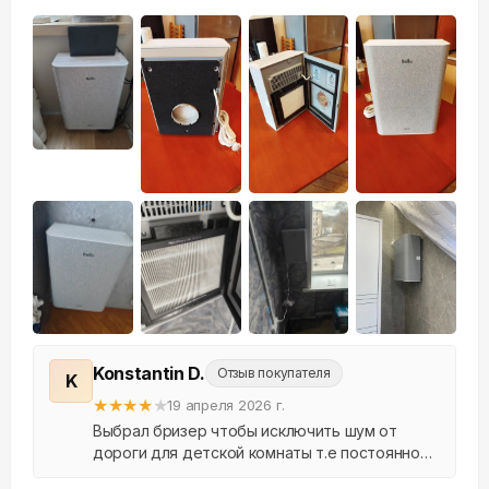
+
55
Konstantin D.
Отзыв покупателя
K
★
★
★
★
★
19 апреля 2026 г.
Выбрал бризер чтобы исключить шум от
дороги для детской комнаты т.е постоянно
был шум и вечером это доставляло