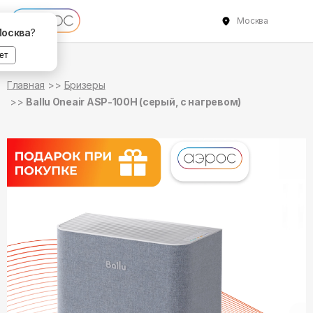
Москва
в наличии
в наличии
осква
?
ет
Главная
Бризеры
Ballu Oneair ASP-100H (серый, с нагревом)