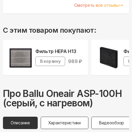
неудобства. Кроме этого требовался приток
Смотреть все отзывы
свежего воздуха т.к даже...
С этим товаром покупают:
Фильтр HEPA H13
Фил
989
₽
В корзину
В
Про
Ballu
Oneair ASP-100H
(серый, с нагревом)
Описание
Характеристики
Видеообзор