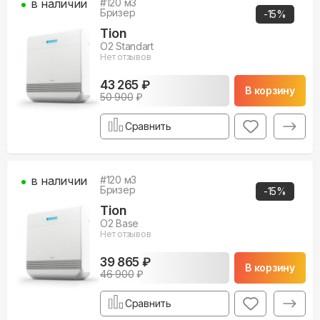
в наличии
#
120
м3
Бризер
-
15
%
Tion
O2 Standart
Нет отзывов
43 265 ₽
В корзину
50 900
₽
Сравнить
в наличии
#
120
м3
Бризер
-
15
%
Tion
O2 Base
Нет отзывов
39 865 ₽
В корзину
46 900
₽
Сравнить