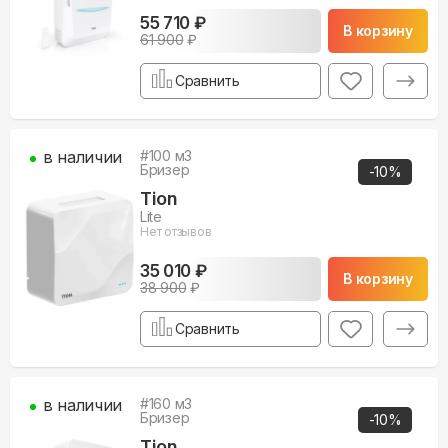
55 710 ₽
В корзину
61 900
₽
Сравнить
в наличии
#
100
м3
Бризер
-
10
%
Tion
Lite
Нет отзывов
35 010 ₽
В корзину
38 900
₽
Сравнить
в наличии
#
160
м3
Бризер
-
10
%
Tion