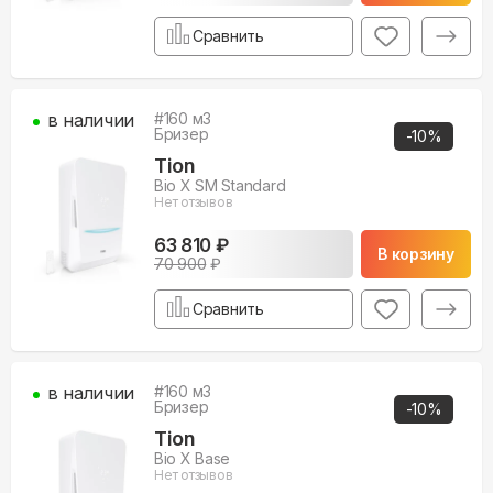
Сравнить
в наличии
#
160
м3
Бризер
-
10
%
Tion
Bio X SM Standard
Нет отзывов
63 810 ₽
В корзину
70 900
₽
Сравнить
в наличии
#
160
м3
Бризер
-
10
%
Tion
Bio X Base
Нет отзывов