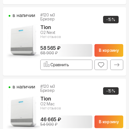
в наличии
#
120
м3
Бризер
-
15
%
Tion
O2 Next
Нет отзывов
58 565 ₽
В корзину
68 900
₽
Сравнить
в наличии
#
120
м3
Бризер
-
15
%
Tion
O2 Mac
Нет отзывов
46 665 ₽
В корзину
54 900
₽