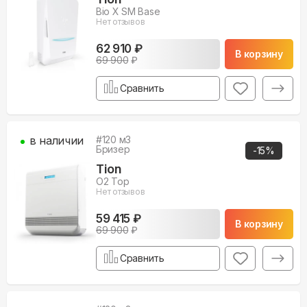
Bio X SM Base
Нет отзывов
62 910 ₽
В корзину
69 900
₽
Сравнить
в наличии
#
120
м3
Бризер
-
15
%
Tion
O2 Top
Нет отзывов
59 415 ₽
В корзину
69 900
₽
Сравнить