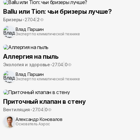
Ballu или Tion: чьи бризеры лучше?
Бризеры
•
27.04
|
2
Влад Паршин
Эксперт по климатической технике
Аллергия на пыль
Экология и здоровье
•
27.04
|
0
Влад Паршин
Эксперт по климатической технике
Приточный клапан в стену
Вентиляция
•
27.04
|
0
Александр Коновалов
Основатель Аэрос