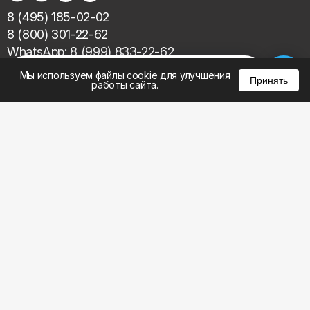
8 (495) 185-02-02
8 (800) 301-22-62
WhatsApp: 8 (999) 833-22-62
info@aeros.su
%
0
0
0
Мы используем файлы cookie для улучшения
Принять
Политика конфиденциальности
работы сайта.
1-й Волоколамский проезд, 10с16 метро
Панфиловская
Честные обзоры на климатическую технику:
Наш ВК видео
Наш YouTube
Каталог
Акции